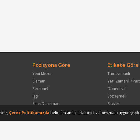
Pozisyona Göre
Etikete Göre
Yeni Mezun
Tam zamanlı
Eleman
Yarı Zamanlı / Par
Personel
Dönemsel
İşçi
Sözleşmeli
Satış Danışmanı
Stajyer
Öğrenci
Freelance
riniz,
Çerez Politikamızda
belirtilen amaçlarla sınırlı ve mevzuata uygun şekild
Satış Elemanı
Yeni Mezun
Vasıfsız Eleman
Engelli
Serbest Meslek
Bugün