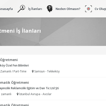
Anasayfa
İş İlanları
Neden Olmasın?
Cv Oluş
eni İş İlanları
f Öğretmeni
öy Özel Fen Bilimleri
 Zamanlı / Part-Time
Samsun - Tekkeköy
matik Öğretmeni
ayıncılık Reklamcılık Eğitim ve Dan Tic Ltd Şti
 zamanlı
İstanbul Avrupa - Avcılar
matik Öğretmeni