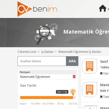
Matematik Öğretm
Cvbenim.com
İş İlanları
Matematik Öğretmeni İş İlanları
ARA
Sını
Tekkek
Pozisyon
Yarı
Matematik Öğretmeni
Mate
İlan Tarihi
Kule Y
Son 2 Ay
Tam
Bugün
Bu Hafta
Son 2 Hafta
Bu Ay
Son 2 Ay
Mate