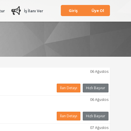
Giriş
Üye Ol
tur
İş İlanı Ver
06 Ağustos
İlan Detayı
Hızlı Başvur
06 Ağustos
İlan Detayı
Hızlı Başvur
07 Ağustos