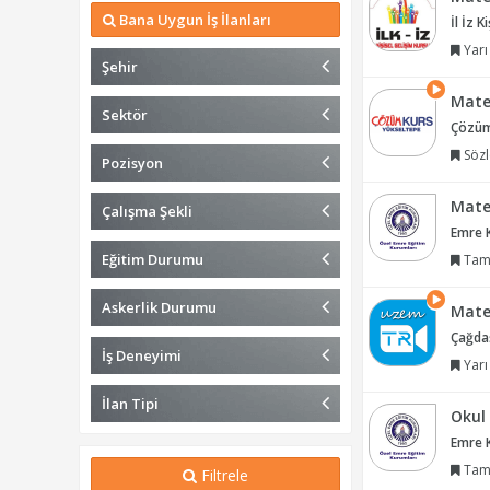
Bana Uygun İş İlanları
İl İz 
Yarı
Şehir
Mate
Sektör
Çözüm
Sözl
Pozisyon
Mate
Çalışma Şekli
Emre K
Eğitim Durumu
Tam
Askerlik Durumu
Mate
Çağdaş
İş Deneyimi
Yarı
İlan Tipi
Okul
Emre K
Tam
Filtrele