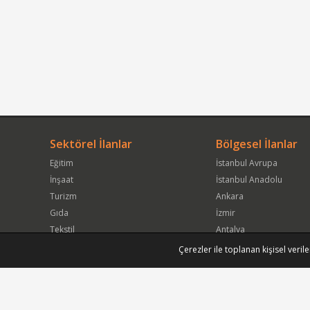
Sektörel İlanlar
Bölgesel İlanlar
Eğitim
İstanbul Avrupa
İnşaat
İstanbul Anadolu
Turizm
Ankara
Gıda
İzmir
Tekstil
Antalya
Hizmet / İşletme Servisi
Kocaeli
Çerezler ile toplanan kişisel verile
Danışmanlık
Bursa
Sağlık
Muğla
Gayrimenkul
Adana