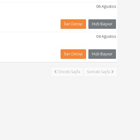
06 Ağustos
İlan Detayı
Hızlı Başvur
04 Ağustos
İlan Detayı
Hızlı Başvur
Önceki Sayfa
Sonraki Sayfa