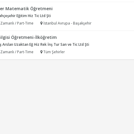
yer Matematik Öğretmeni
ahçeşehir Eğitim Hiz Tic Ltd Şti
 Zamanlı / Part-Time
İstanbul Avrupa - Başakşehir
ilgisi Öğretmeni-İlköğretim
 Arslan Uzaktan Eğ Hiz Rek İnş Tur San ve Tic Ltd Şti
 Zamanlı / Part-Time
Tüm Şehirler