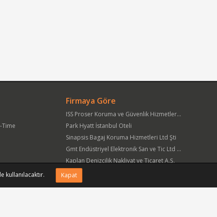
Firmaya Göre
ISS Proser Koruma ve Güvenlik Hizmetleri A.Ş.
t-Time
Park Hyatt İstanbul Oteli
Sinapsis Bagaj Koruma Hizmetleri Ltd Şti
Gmt Endüstriyel Elektronik San ve Tic Ltd Şti
Kaplan Denizcilik Nakliyat ve Ticaret A.Ş.
Yöre Süt Ürünleri Gıda ve İnşaat Pazarlama San Tic A.Ş.
e kullanılacaktır.
Kapat
APlus Hastane Otelcilik Hizmetleri A.Ş.
Acıbadem Sağlık Hizmetleri ve Ticaret A.Ş.
Fmc Metal Makina İmalat İnş San ve Tic Ltd Şti