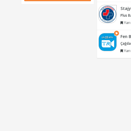
Staj
Plus B
Yarı
Fen B
Çağdaş
Yarı