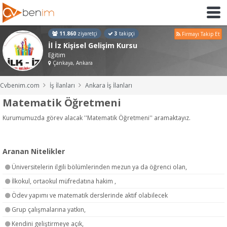
11.860
ziyaretçi
3
takipçi
Firmayı Takip Et
İl İz Kişisel Gelişim Kursu
Eğitim
Çankaya, Ankara
Cvbenim.com
İş İlanları
Ankara İş İlanları
Matematik Öğretmeni
Kurumumuzda görev alacak ''Matematik Öğretmeni'' aramaktayız.
Aranan Nitelikler
Üniversitelerin ilgili bölümlerinden mezun ya da öğrenci olan,
İlkokul, ortaokul müfredatına hakim ,
Ödev yapımı ve matematik derslerinde aktif olabilecek
Grup çalışmalarına yatkın,
Kendini geliştirmeye açık,