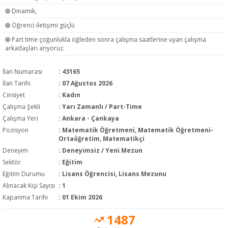
Dinamik,
Öğrenci iletişimi güçlü
Part time çoğunlukla öğleden sonra çalışma saatlerine uyan çalışma
arkadaşları arıyoruz.
İlan Numarası
: 43165
İlan Tarihi
: 07 Ağustos 2026
Cinsiyet
: Kadın
Çalışma Şekli
:
Yarı Zamanlı / Part-Time
Çalışma Yeri
: Ankara - Çankaya
Pozisyon
:
Matematik Öğretmeni, Matematik Öğretmeni-
Ortaöğretim, Matematikçi
Deneyim
:
Deneyimsiz / Yeni Mezun
Sektör
:
Eğitim
Eğitim Durumu
:
Lisans Öğrencisi, Lisans Mezunu
Alınacak Kişi Sayısı
: 1
Kapanma Tarihi
: 01 Ekim 2026
1487