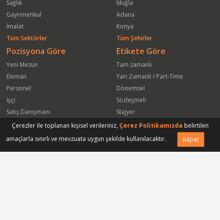
Sağlık
Muğla
Gayrimenkul
Adana
İmalat
Konya
Tüm Sektörler
Tüm Şehirler
Pozisyona Göre
Etikete Göre
Yeni Mezun
Tam zamanlı
Eleman
Yarı Zamanlı / Part-Time
Personel
Dönemsel
İşçi
Sözleşmeli
Satış Danışmanı
Stajyer
Öğrenci
Freelance
Çerezler ile toplanan kişisel verileriniz,
Çerez Politikamızda
belirtilen
Satış Elemanı
Yeni Mezun
amaçlarla sınırlı ve mevzuata uygun şekilde kullanılacaktır.
Kapat
Arkadaşına Gönder
Başvuru Yap
Vasıfsız Eleman
Engelli
Serbest Meslek
Bugün
Satış Temsilcisi
Bu Haftanın
Tüm Pozisyonlar
Firmaya Göre
ISS Proser Koruma ve Güvenlik Hizmetleri A.Ş.