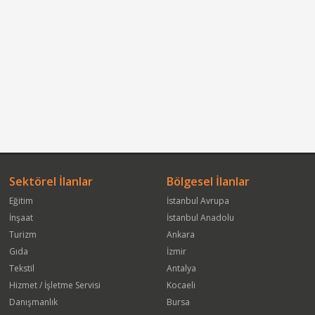
Sektörel İlanlar
Bölgesel İlanlar
Eğitim
İstanbul Avrupa
İnşaat
İstanbul Anadolu
Turizm
Ankara
Gıda
İzmir
Tekstil
Antalya
Hizmet / İşletme Servisi
Kocaeli
Danışmanlık
Bursa