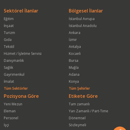
Sektörel İlanlar
Bölgesel İlanlar
Eğitim
İstanbul Avrupa
İnşaat
İstanbul Anadolu
Turizm
Ankara
Gıda
İzmir
Tekstil
Antalya
Hizmet / İşletme Servisi
Kocaeli
Danışmanlık
Bursa
Sağlık
Muğla
Gayrimenkul
Adana
İmalat
Konya
Tüm Sektörler
Tüm Şehirler
Pozisyona Göre
Etikete Göre
Yeni Mezun
Tam zamanlı
Eleman
Yarı Zamanlı / Part-Time
Personel
Dönemsel
İşçi
Sözleşmeli