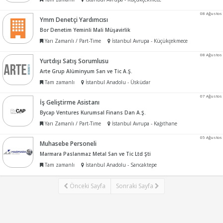
08 Ağustos
Ymm Denetçi Yardımcısı
Bor Denetim Yeminli Mali Müşavirlik
Yarı Zamanlı / Part-Time
İstanbul Avrupa - Küçükçekmece
08 Ağustos
Yurtdışı Satış Sorumlusu
Arte Grup Alüminyum San ve Tic A.Ş.
Tam zamanlı
İstanbul Anadolu - Üsküdar
07 Ağustos
İş Geliştirme Asistanı
Bycap Ventures Kurumsal Finans Dan A.Ş.
Yarı Zamanlı / Part-Time
İstanbul Avrupa - Kağıthane
05 Ağustos
Muhasebe Personeli
Marmara Paslanmaz Metal San ve Tic Ltd Şti
Tam zamanlı
İstanbul Anadolu - Sancaktepe
Önceki Sayfa
Sonraki Sayfa