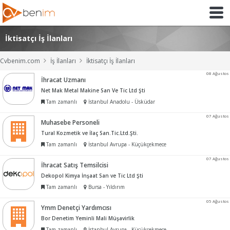
İktisatçı İş İlanları
Cvbenim.com
İş İlanları
İktisatçı İş İlanları
08 Ağustos
İhracat Uzmanı
Net Mak Metal Makine San Ve Tic Ltd Şti
Tam zamanlı
İstanbul Anadolu - Üsküdar
07 Ağustos
Muhasebe Personeli
Tural Kozmetik ve İlaç San.Tic.Ltd.Şti.
Tam zamanlı
İstanbul Avrupa - Küçükçekmece
07 Ağustos
İhracat Satış Temsilcisi
Dekopol Kimya İnşaat San ve Tic Ltd Şti
Tam zamanlı
Bursa - Yıldırım
05 Ağustos
Ymm Denetçi Yardımcısı
Bor Denetim Yeminli Mali Müşavirlik
Tam zamanlı
İstanbul Avrupa - Küçükçekmece