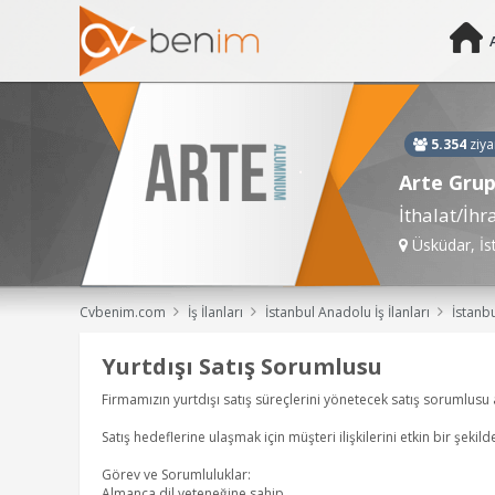
5.354
ziya
Arte Grup
İthalat/İhr
Üsküdar, İs
Cvbenim.com
İş İlanları
İstanbul Anadolu İş İlanları
İstanbul Anadolu Satış Danışmanı, İhracat Satı
Yurtdışı Satış Sorumlusu
Firmamızın yurtdışı satış süreçlerini yönetecek satış sorumlusu a
Satış hedeflerine ulaşmak için müşteri ilişkilerini etkin bir şekil
Görev ve Sorumluluklar:
Almanca dil yeteneğine sahip ,