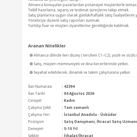
Almanca konuşulan pazarlardan potansiyel müşterilerle temas ku
Teklif hazırlama, sipariş ve teslimat süreçlerini takip etmek.
Satış planlarına uygun olarak günlük/haftalık satış faaliyetlerini
Yöneticiye düzenli satış raporları sunmak.
Yurtdışı fuar ve müşteri ziyaretlerine gerektiğinde katılmak.
Aranan Nitelikler
Almanca dilinde ileri düzey ( tercihen C1–C2), yazılı ve sözlü 
Satış, müşteri memnuniyeti ve ikna becerilerinde yetkin.
Seyahat edebilecek, dinamik ve takım çalışmasına yatkın.
İlan Numarası
: 42394
İlan Tarihi
: 04 Ağustos 2026
Cinsiyet
: Kadın
Çalışma Şekli
:
Tam zamanlı
Çalışma Yeri
: İstanbul Anadolu - Üsküdar
Pozisyon
:
Satış Danışmanı, İhracat Satış Uzmanı
Deneyim
:
5-10 Yıl
Sektör
:
İthalat/İhracat