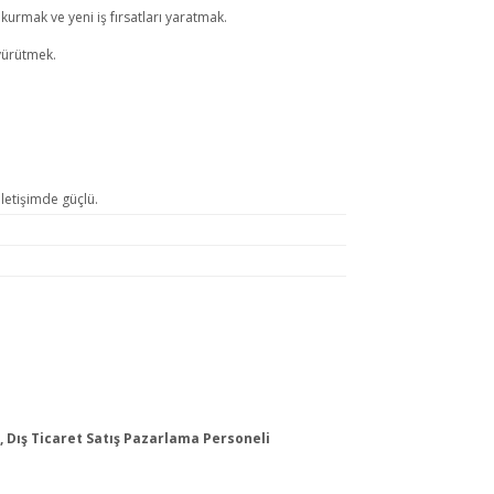
rmak ve yeni iş fırsatları yaratmak.
 yürütmek.
iletişimde güçlü.
, Dış Ticaret Satış Pazarlama Personeli