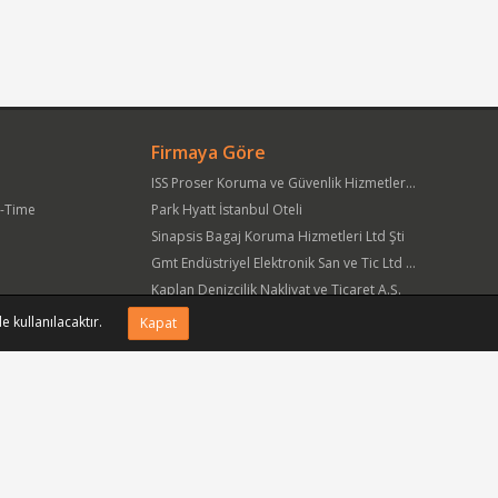
Firmaya Göre
ISS Proser Koruma ve Güvenlik Hizmetleri A.Ş.
t-Time
Park Hyatt İstanbul Oteli
Sinapsis Bagaj Koruma Hizmetleri Ltd Şti
Gmt Endüstriyel Elektronik San ve Tic Ltd Şti
Kaplan Denizcilik Nakliyat ve Ticaret A.Ş.
Yöre Süt Ürünleri Gıda ve İnşaat Pazarlama San Tic A.Ş.
e kullanılacaktır.
Kapat
APlus Hastane Otelcilik Hizmetleri A.Ş.
Acıbadem Sağlık Hizmetleri ve Ticaret A.Ş.
Fmc Metal Makina İmalat İnş San ve Tic Ltd Şti
Can Sanat Yayınları Yapım ve Dağıtım Tic ve San A.Ş.