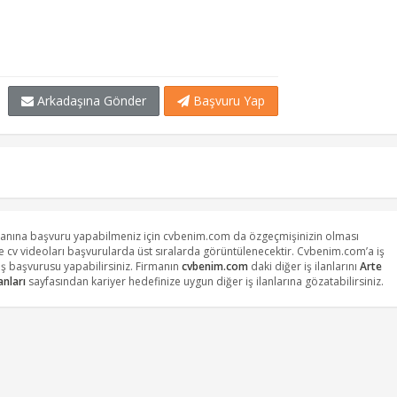
Arkadaşına Gönder
Başvuru Yap
 ilanına başvuru yapabilmeniz için cvbenim.com da özgeçmişinizin olması
ve cv videoları başvurularda üst sıralarda görüntülenecektir. Cvbenim.com’a iş
ş başvurusu yapabilirsiniz. Firmanın
cvbenim.com
daki diğer iş ilanlarını
Arte
lanları
sayfasından kariyer hedefinize uygun diğer iş ilanlarına gözatabilirsiniz.