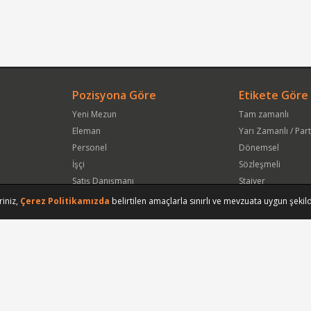
Pozisyona Göre
Etikete Göre
Yeni Mezun
Tam zamanlı
Eleman
Yarı Zamanlı / Par
Personel
Dönemsel
İşçi
Sözleşmeli
Satış Danışmanı
Stajyer
Öğrenci
Freelance
riniz,
Çerez Politikamızda
belirtilen amaçlarla sınırlı ve mevzuata uygun şekild
Satış Elemanı
Yeni Mezun
Vasıfsız Eleman
Engelli
Serbest Meslek
Bugün
Satış Temsilcisi
Bu Haftanın
Tüm Pozisyonlar