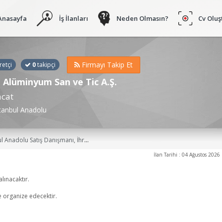
Anasayfa
İş İlanları
Neden Olmasın?
Cv Oluş
Firmayı Takip Et
retçi
0
takipçi
 Alüminyum San ve Tic A.Ş.
acat
tanbul Anadolu
ş Uzmanı, Dış Ticaret Satış Pazarlama Personeli, Uluslararası Satış Elemanı, Tercüman (Almanca), İhracat Satış Sorumlusu, Satış Pazarlama Danışmanı, İşletmeci, İktisatçı, Müşteri Temsilcisi İş İlanları
İlan Tarihi : 04 Ağustos 2026
lınacaktır.
de organize edecektir.