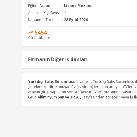
Eğitim Durumu
:
Lisans Mezunu
Alınacak Kişi Sayısı
: 1
Kapanma Tarihi
: 28 Eylül 2026
5454
Görüntülenme
Firmanın Diğer İş İlanları
Yurtdışı Satış Sorumlusu
aranıyor. Yurtdışı Satış Sorumlusu
gerekmektedir. Konuşan Cv (cv video) leri olan adaylar CV’leri 
arayan girişi yaptıktan sonra "Başvuru Yap" butonuna basarak i
Grup Alüminyum San ve Tic A.Ş.
sayfasından görebilir veya
İş İ