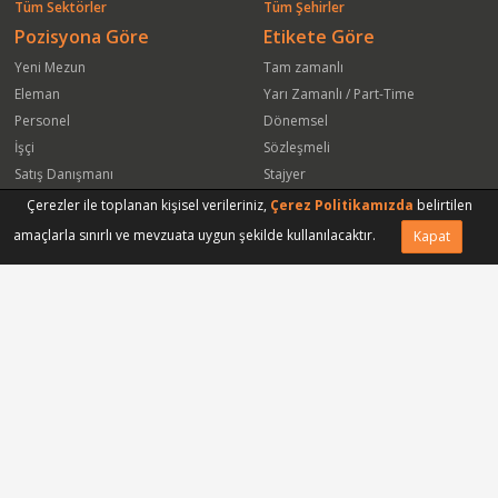
Tüm Sektörler
Tüm Şehirler
Pozisyona Göre
Etikete Göre
Yeni Mezun
Tam zamanlı
Eleman
Yarı Zamanlı / Part-Time
Personel
Dönemsel
İşçi
Sözleşmeli
Satış Danışmanı
Stajyer
Öğrenci
Freelance
Çerezler ile toplanan kişisel verileriniz,
Çerez Politikamızda
belirtilen
Satış Elemanı
Yeni Mezun
amaçlarla sınırlı ve mevzuata uygun şekilde kullanılacaktır.
Kapat
Arkadaşına Gönder
Başvuru Yap
Vasıfsız Eleman
Engelli
Serbest Meslek
Bugün
Satış Temsilcisi
Bu Haftanın
Tüm Pozisyonlar
Firmaya Göre
ISS Proser Koruma ve Güvenlik Hizmetleri A.Ş.
Park Hyatt İstanbul Oteli
Sinapsis Bagaj Koruma Hizmetleri Ltd Şti
Gmt Endüstriyel Elektronik San ve Tic Ltd Şti