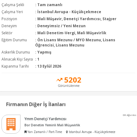
Çalışma Şekli
:
Tam zamanlı
Çalışma Yeri
: İstanbul Avrupa - Küçükçekmece
Pozisyon
:
Mali Müşavir, Denetçi Yardımcısı, Stajyer
Deneyim
:
Deneyimsiz / Yeni Mezun
Sektör
:
Mali Denetim-Vergi, Mali Müşavirlik
Eğitim Durumu
:
Ön Lisans Mezunu / MYO Mezunu, Lisans
Öğrencisi, Lisans Mezunu
Askerlik Durumu
: Yapmış
Alınacak Kişi Sayısı
: 1
Kapanma Tarihi
: 13 Eylül 2026
5202
Görüntülenme
Firmanın Diğer İş İlanları
08 Ağustos
Ymm Denetçi Yardımcısı
Bor Denetim Yeminli Mali Müşavirlik
Yarı Zamanlı / Part-Time
İstanbul Avrupa - Küçükçekmece