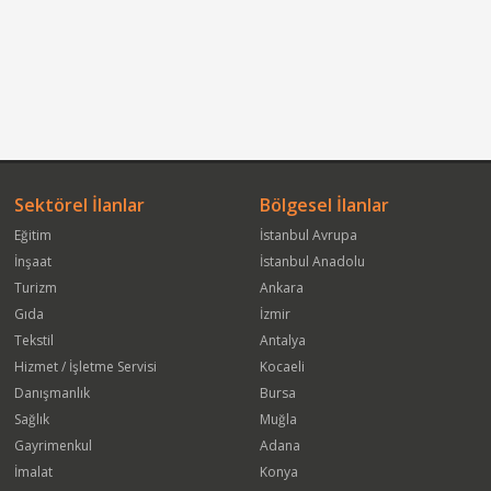
Sektörel İlanlar
Bölgesel İlanlar
Eğitim
İstanbul Avrupa
İnşaat
İstanbul Anadolu
Turizm
Ankara
Gıda
İzmir
Tekstil
Antalya
Hizmet / İşletme Servisi
Kocaeli
Danışmanlık
Bursa
Sağlık
Muğla
Gayrimenkul
Adana
İmalat
Konya