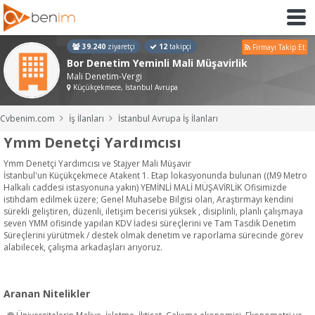
39.240
ziyaretçi
12
takipçi
Firmayı Takip Et
Bor Denetim Yeminli Mali Müşavirlik
Mali Denetim-Vergi
Küçükçekmece, İstanbul Avrupa
Cvbenim.com
İş İlanları
İstanbul Avrupa İş İlanları
Ymm Denetçi Yardımcısı
Ymm Denetçi Yardımcısı ve Stajyer Mali Müşavir
İstanbul'un Küçükçekmece Atakent 1. Etap lokasyonunda bulunan ((M9 Metro
Halkalı caddesi istasyonuna yakın) YEMİNLİ MALİ MÜŞAVİRLİK Ofisimizde
istihdam edilmek üzere; Genel Muhasebe Bilgisi olan, Araştırmayı kendini
sürekli geliştiren, düzenli, iletişim becerisi yüksek , disiplinli, planlı çalışmaya
seven YMM ofisinde yapılan KDV İadesi süreçlerini ve Tam Tasdik Denetim
Süreçlerini yürütmek / destek olmak denetim ve raporlama sürecinde görev
alabilecek, çalışma arkadaşları arıyoruz.
Aranan Nitelikler