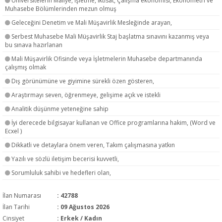
Üniversitelerin Maliye, İşletme, İktisat, Çalışma ekonomisi, Ekonometri ve
Muhasebe Bölümlerinden mezun olmuş
Geleceğini Denetim ve Mali Müşavirlik Mesleğinde arayan,
Serbest Muhasebe Mali Müşavirlik Staj başlatma sınavını kazanmış veya
bu sınava hazırlanan
Mali Müşavirlik Ofisinde veya İşletmelerin Muhasebe departmanında
çalışmış olmak
Dış görünümüne ve giyimine sürekli özen gösteren,
Araştırmayı seven, öğrenmeye, gelişime açık ve istekli
Analitik düşünme yeteneğine sahip
İyi derecede bilgisayar kullanan ve Office programlarına hakim, (Word ve
Ecxel )
Dikkatli ve detaylara önem veren, Takım çalışmasına yatkın
Yazılı ve sözlü iletişim becerisi kuvvetli,
Sorumluluk sahibi ve hedefleri olan,
İlan Numarası
: 42788
İlan Tarihi
: 09 Ağustos 2026
Cinsiyet
: Erkek / Kadın