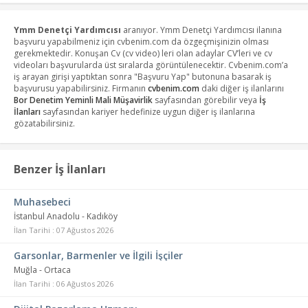
Ymm Denetçi Yardımcısı
aranıyor. Ymm Denetçi Yardımcısı ilanına
başvuru yapabilmeniz için cvbenim.com da özgeçmişinizin olması
gerekmektedir. Konuşan Cv (cv video) leri olan adaylar CV’leri ve cv
videoları başvurularda üst sıralarda görüntülenecektir. Cvbenim.com’a
iş arayan girişi yaptıktan sonra "Başvuru Yap" butonuna basarak iş
başvurusu yapabilirsiniz. Firmanın
cvbenim.com
daki diğer iş ilanlarını
Bor Denetim Yeminli Mali Müşavirlik
sayfasından görebilir veya
İş
İlanları
sayfasından kariyer hedefinize uygun diğer iş ilanlarına
gözatabilirsiniz.
Benzer İş İlanları
Muhasebeci
İstanbul Anadolu - Kadıköy
İlan Tarihi : 07 Ağustos 2026
Garsonlar, Barmenler ve İlgili İşçiler
Muğla - Ortaca
İlan Tarihi : 06 Ağustos 2026