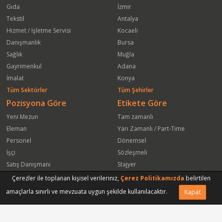
Gıda
İzmir
Tekstil
Antalya
Hizmet / İşletme Servisi
Kocaeli
Danışmanlık
Bursa
Sağlık
Muğla
Gayrimenkul
Adana
İmalat
Konya
Tüm Sektörler
Tüm Şehirler
Pozisyona Göre
Etikete Göre
Yeni Mezun
Tam zamanlı
Eleman
Yarı Zamanlı / Part-Time
Personel
Dönemsel
İşçi
Sözleşmeli
Satış Danışmanı
Stajyer
Öğrenci
Freelance
Çerezler ile toplanan kişisel verileriniz,
Çerez Politikamızda
belirtilen
Satış Elemanı
Yeni Mezun
amaçlarla sınırlı ve mevzuata uygun şekilde kullanılacaktır.
Kapat
Vasıfsız Eleman
Engelli
Serbest Meslek
Bugün