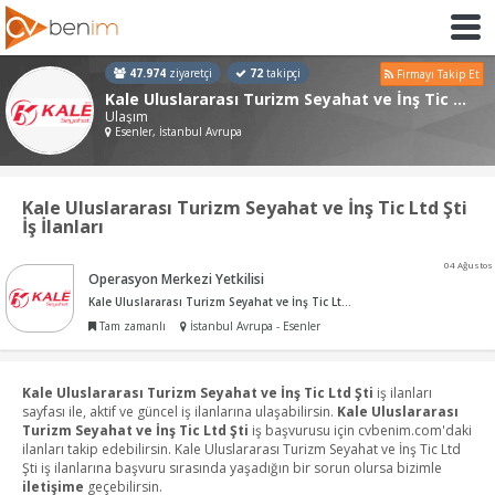
47.974
ziyaretçi
72
takipçi
Firmayı Takip Et
Kale Uluslararası Turizm Seyahat ve İnş Tic Ltd Şti
Ulaşım
Esenler, İstanbul Avrupa
Kale Uluslararası Turizm Seyahat ve İnş Tic Ltd Şti
İş İlanları
04 Ağustos
Operasyon Merkezi Yetkilisi
Kale Uluslararası Turizm Seyahat ve İnş Tic Ltd Şti
Tam zamanlı
İstanbul Avrupa - Esenler
Kale Uluslararası Turizm Seyahat ve İnş Tic Ltd Şti
iş ilanları
sayfası ile, aktif ve güncel iş ilanlarına ulaşabilirsin.
Kale Uluslararası
Turizm Seyahat ve İnş Tic Ltd Şti
iş başvurusu için cvbenim.com'daki
ilanları takip edebilirsin. Kale Uluslararası Turizm Seyahat ve İnş Tic Ltd
Şti iş ilanlarına başvuru sırasında yaşadığın bir sorun olursa bizimle
iletişime
geçebilirsin.