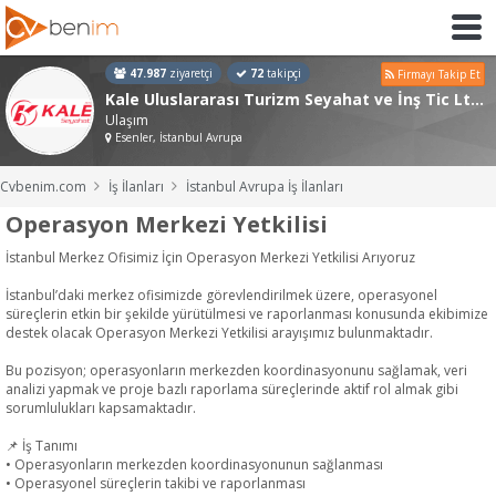
47.987
ziyaretçi
72
takipçi
Firmayı Takip Et
Kale Uluslararası Turizm Seyahat ve İnş Tic Ltd Şti
Ulaşım
Esenler, İstanbul Avrupa
Cvbenim.com
İş İlanları
İstanbul Avrupa İş İlanları
Operasyon Merkezi Yetkilisi
İstanbul Merkez Ofisimiz İçin Operasyon Merkezi Yetkilisi Arıyoruz
İstanbul’daki merkez ofisimizde görevlendirilmek üzere, operasyonel
süreçlerin etkin bir şekilde yürütülmesi ve raporlanması konusunda ekibimize
destek olacak Operasyon Merkezi Yetkilisi arayışımız bulunmaktadır.
Bu pozisyon; operasyonların merkezden koordinasyonunu sağlamak, veri
analizi yapmak ve proje bazlı raporlama süreçlerinde aktif rol almak gibi
sorumlulukları kapsamaktadır.
📌 İş Tanımı
• Operasyonların merkezden koordinasyonunun sağlanması
• Operasyonel süreçlerin takibi ve raporlanması