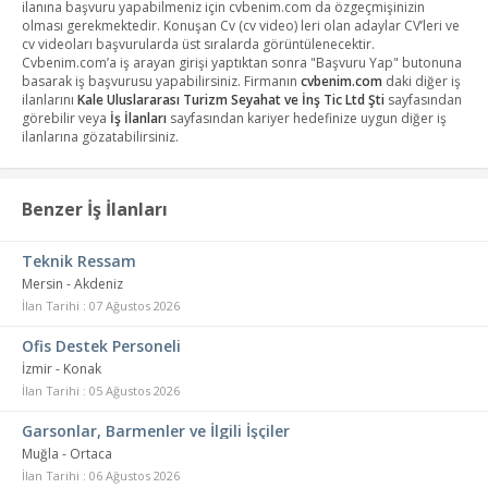
ilanına başvuru yapabilmeniz için cvbenim.com da özgeçmişinizin
olması gerekmektedir. Konuşan Cv (cv video) leri olan adaylar CV’leri ve
cv videoları başvurularda üst sıralarda görüntülenecektir.
Cvbenim.com’a iş arayan girişi yaptıktan sonra "Başvuru Yap" butonuna
basarak iş başvurusu yapabilirsiniz. Firmanın
cvbenim.com
daki diğer iş
ilanlarını
Kale Uluslararası Turizm Seyahat ve İnş Tic Ltd Şti
sayfasından
görebilir veya
İş İlanları
sayfasından kariyer hedefinize uygun diğer iş
ilanlarına gözatabilirsiniz.
Benzer İş İlanları
Teknik Ressam
Mersin - Akdeniz
İlan Tarihi : 07 Ağustos 2026
Ofis Destek Personeli
İzmir - Konak
İlan Tarihi : 05 Ağustos 2026
Garsonlar, Barmenler ve İlgili İşçiler
Muğla - Ortaca
İlan Tarihi : 06 Ağustos 2026