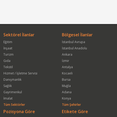
Sektörel İlanlar
Bölgesel İlanlar
Eğitim
İstanbul Avrupa
İnşaat
İstanbul Anadolu
Turizm
Ankara
Gıda
İzmir
Tekstil
Antalya
Hizmet / İşletme Servisi
Kocaeli
Danışmanlık
Bursa
Sağlık
Muğla
Gayrimenkul
Adana
İmalat
Konya
Tüm Sektörler
Tüm Şehirler
Pozisyona Göre
Etikete Göre