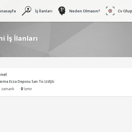
Anasayfa
İş İlanları
Neden Olmasın?
Cv Oluş
 İş İlanları
onel
arma Ecza Deposu San Tic LtdŞti
 zamanlı
İzmir