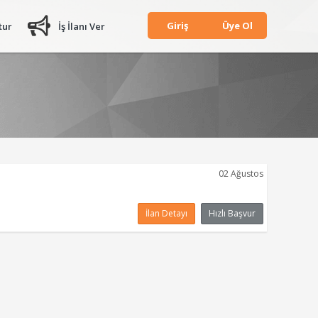
Giriş
Üye Ol
tur
İş İlanı Ver
02 Ağustos
İlan Detayı
Hızlı Başvur