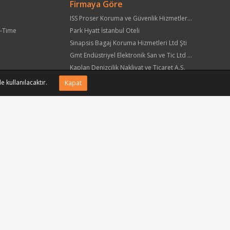
Firmaya Göre
ISS Proser Koruma ve Güvenlik Hizmetleri A.Ş.
t-Time
Park Hyatt İstanbul Oteli
Sinapsis Bagaj Koruma Hizmetleri Ltd Şti
Gmt Endüstriyel Elektronik San ve Tic Ltd Şti
Kaplan Denizcilik Nakliyat ve Ticaret A.Ş.
Yöre Süt Ürünleri Gıda ve İnşaat Pazarlama San Tic A.Ş.
e kullanılacaktır.
Kapat
APlus Hastane Otelcilik Hizmetleri A.Ş.
Acıbadem Sağlık Hizmetleri ve Ticaret A.Ş.
Fmc Metal Makina İmalat İnş San ve Tic Ltd Şti
Can Sanat Yayınları Yapım ve Dağıtım Tic ve San A.Ş.
Bizi sosyal medyada takip edin.
siniz.