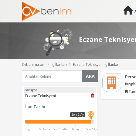
Eczane Teknisyeni
Cvbenim.com
İş İlanları
Eczane Teknisyeni İş İlanları
ARA
Pers
Buyph
Pozisyon
Tam
Eczane Teknisyeni
İlan Tarihi
Son 2 Ay
Bugün
Bu Hafta
Son 2 Hafta
Bu Ay
Son 2 Ay