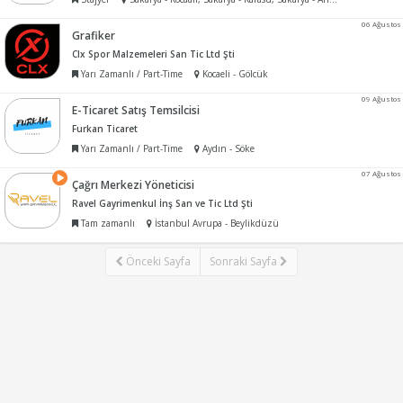
06 Ağustos
Grafiker
Clx Spor Malzemeleri San Tic Ltd Şti
Yarı Zamanlı / Part-Time
Kocaeli - Gölcük
09 Ağustos
E-Ticaret Satış Temsilcisi
Furkan Ticaret
Yarı Zamanlı / Part-Time
Aydın - Söke
07 Ağustos
Çağrı Merkezi Yöneticisi
Ravel Gayrimenkul İnş San ve Tic Ltd Şti
Tam zamanlı
İstanbul Avrupa - Beylikdüzü
Önceki Sayfa
Sonraki Sayfa