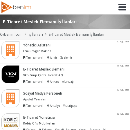
E-Ticaret Meslek Elemanı İş İlanları
Cvbenim.com
İş İlanları
E-Ticaret Meslek Elemanı İş İlanları
07 Ağustos
Yönetici Asistanı
Ecm Proger Makina
Tam zamanlı
İzmir - Gaziemir
06 Ağustos
E-Ticaret Meslek Elemanı
Vkn Grup Çanta Ticaret A.Ş.
Tam zamanlı
Ankara - Altındağ
07 Ağustos
Sosyal Medya Personeli
Apolet Yayınları
Tam zamanlı
Antalya - Muratpaşa
07 Ağustos
E-Ticaret Yöneticisi
Kobiç Ofis Mobilyaları
Stajyer
Sakarya - Kocaali, Sakarya - Karasu, Sakarya - Arifiye, Sakarya - Arifiye