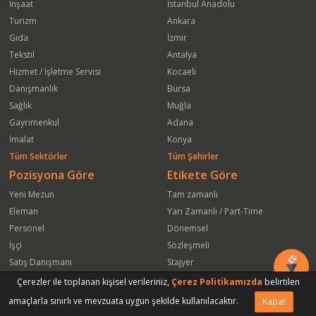
İnşaat
İstanbul Anadolu
Turizm
Ankara
Gıda
İzmir
Tekstil
Antalya
Hizmet / İşletme Servisi
Kocaeli
Danışmanlık
Bursa
Sağlık
Muğla
Gayrimenkul
Adana
İmalat
Konya
Tüm Sektörler
Tüm Şehirler
Pozisyona Göre
Etikete Göre
Yeni Mezun
Tam zamanlı
Eleman
Yarı Zamanlı / Part-Time
Personel
Dönemsel
İşçi
Sözleşmeli
Satış Danışmanı
Stajyer
Öğrenci
Freelance
Çerezler ile toplanan kişisel verileriniz,
Çerez Politikamızda
belirtilen
Satış Elemanı
Yeni Mezun
amaçlarla sınırlı ve mevzuata uygun şekilde kullanılacaktır.
Kapat
Vasıfsız Eleman
Engelli