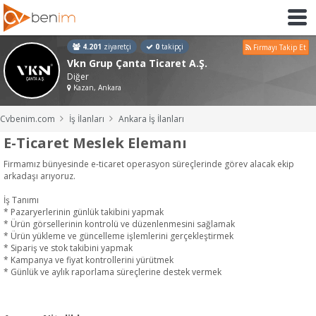
4.201
ziyaretçi
0
takipçi
Firmayı Takip Et
Vkn Grup Çanta Ticaret A.Ş.
Diğer
Kazan, Ankara
Cvbenim.com
İş İlanları
Ankara İş İlanları
E-Ticaret Meslek Elemanı
Firmamız bünyesinde e-ticaret operasyon süreçlerinde görev alacak ekip
arkadaşı arıyoruz.
İş Tanımı
* Pazaryerlerinin günlük takibini yapmak
* Ürün görsellerinin kontrolü ve düzenlenmesini sağlamak
* Ürün yükleme ve güncelleme işlemlerini gerçekleştirmek
* Sipariş ve stok takibini yapmak
* Kampanya ve fiyat kontrollerini yürütmek
* Günlük ve aylık raporlama süreçlerine destek vermek