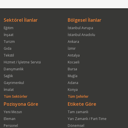
Sektörel İlanlar
Bölgesel İlanlar
Eğitim
İstanbul Avrupa
İnşaat
İstanbul Anadolu
Turizm
Ankara
Gıda
İzmir
Tekstil
Antalya
Hizmet / İşletme Servisi
Kocaeli
Danışmanlık
Bursa
Sağlık
Muğla
Gayrimenkul
Adana
İmalat
Konya
Tüm Sektörler
Tüm Şehirler
Pozisyona Göre
Etikete Göre
Yeni Mezun
Tam zamanlı
Eleman
Yarı Zamanlı / Part-Time
Personel
Dönemsel