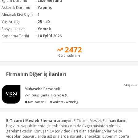
Eğitim Durumu
:
Lise Mezunu
Askerlik Durumu
: Yapmış
Alınacak Kişi Sayısı
: 1
Yaş Aralığı
: 25 - 40
Sosyal Haklar
: Yemek
Kapanma Tarihi
: 18 Eylül 2026
2472
Görüntülenme
Firmanın Diğer İş İlanları
04 Ağustos
Muhasebe Personeli
Vkn Grup Çanta Ticaret A.Ş.
Tam zamanlı
Ankara - Altındağ
E-Ticaret Meslek Elemanı
aranıyor. E-Ticaret Meslek Elemanı ilanına
başvuru yapabilmeniz için cvbenim.com da özgeçmişinizin olması
gerekmektedir. Konuşan Cv (cv video) leri olan adaylar CV’leri ve cv
videoları başvurularda üst sıralarda görüntülenecektir. Cvbenim.com’a