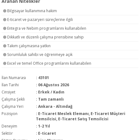
Aranan Nitelikler
Bilgisayar kullanımına hakim
E-ticaret ve pazaryeri süreçlerine ilgili
Entegra ve Nebim programlarını kullanabilen
Dikkatli ve düzenli çalışma prensibine sahip
Takım çalışmasına yatkın
Sorumluluk sahibi ve öğrenmeye açık
Excel ve temel Office programlarını kullanabilen
İlan Numarası
: 43101
İlan Tarihi
: 06 Ağustos 2026
Cinsiyet
: Erkek / Kadın
Çalışma Şekli
:
Tam zamanlı
Çalışma Yeri
: Ankara - Altındağ
Pozisyon
:
E-Ticaret Meslek Elemanı, E-Ticaret Müşteri
Temsilcisi, E-Ticaret Satış Temsilcisi
Deneyim
:
1-2 Yıl
Sektör
:
E-ticaret