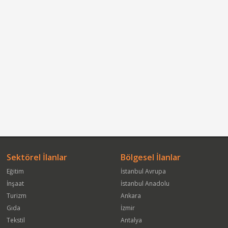
Sektörel İlanlar
Bölgesel İlanlar
Eğitim
İstanbul Avrupa
İnşaat
İstanbul Anadolu
Turizm
Ankara
Gıda
İzmir
Tekstil
Antalya