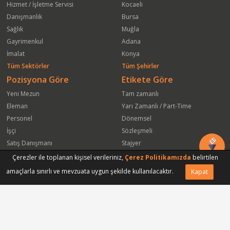
Hizmet / İşletme Servisi
Kocaeli
Danışmanlık
Bursa
Sağlık
Muğla
Gayrimenkul
Adana
İmalat
Konya
Tüm Sektörler
Tüm Şehirler
Pozisyona Göre
Etikete Göre
Yeni Mezun
Tam zamanlı
Eleman
Yarı Zamanlı / Part-Time
Personel
Dönemsel
İşçi
Sözleşmeli
Satış Danışmanı
Stajyer
Öğrenci
Freelance
Çerezler ile toplanan kişisel verileriniz,
Çerez Politikamızda
belirtilen
Satış Elemanı
Yeni Mezun
amaçlarla sınırlı ve mevzuata uygun şekilde kullanılacaktır.
Kapat
Vasıfsız Eleman
Engelli
Serbest Meslek
Bugün
Satış Temsilcisi
Bu Haftanın
Tüm Pozisyonlar