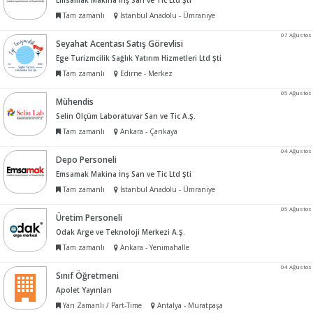
Emsamak Makina İnş San ve Tic Ltd Şti
Tam zamanlı
İstanbul Anadolu - Ümraniye
07 Ağustos
Seyahat Acentası Satış Görevlisi
Ege Turizmcilik Sağlık Yatırım Hizmetleri Ltd Şti
Tam zamanlı
Edirne - Merkez
05 Ağustos
Mühendis
Selin Ölçüm Laboratuvar San ve Tic A.Ş.
Tam zamanlı
Ankara - Çankaya
04 Ağustos
Depo Personeli
Emsamak Makina İnş San ve Tic Ltd Şti
Tam zamanlı
İstanbul Anadolu - Ümraniye
05 Ağustos
Üretim Personeli
Odak Arge ve Teknoloji Merkezi A.Ş.
Tam zamanlı
Ankara - Yenimahalle
04 Ağustos
Sınıf Öğretmeni
Apolet Yayınları
Yarı Zamanlı / Part-Time
Antalya - Muratpaşa