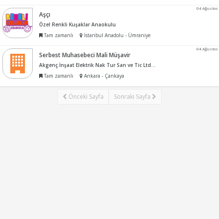
04 Ağustos
Aşçı
Özel Renkli Kuşaklar Anaokulu
Tam zamanlı
İstanbul Anadolu - Ümraniye
04 Ağustos
Serbest Muhasebeci Mali Müşavir
Akgenç İnşaat Elektrik Nak Tur San ve Tic Ltd Şti
Tam zamanlı
Ankara - Çankaya
Önceki Sayfa
Sonraki Sayfa