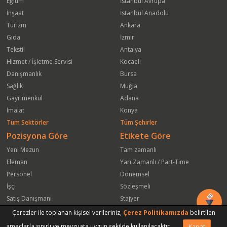
Eğitim
İstanbul Avrupa
İnşaat
İstanbul Anadolu
Turizm
Ankara
Gıda
İzmir
Tekstil
Antalya
Hizmet / İşletme Servisi
Kocaeli
Danışmanlık
Bursa
Sağlık
Muğla
Gayrimenkul
Adana
İmalat
Konya
Tüm Sektörler
Tüm Şehirler
Pozisyona Göre
Etikete Göre
Yeni Mezun
Tam zamanlı
Eleman
Yarı Zamanlı / Part-Time
Personel
Dönemsel
İşçi
Sözleşmeli
Satış Danışmanı
Stajyer
Öğrenci
Freelance
Çerezler ile toplanan kişisel verileriniz,
Çerez Politikamızda
belirtilen
Satış Elemanı
Yeni Mezun
amaçlarla sınırlı ve mevzuata uygun şekilde kullanılacaktır.
Kapat