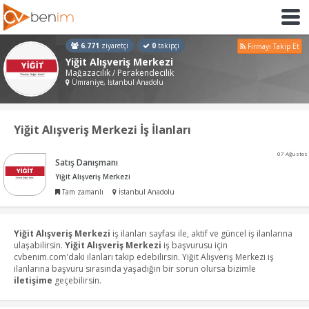
6.771
ziyaretçi
0
takipçi
Firmayı Takip Et
Yiğit Alışveriş Merkezi
Mağazacılık / Perakendecilik
Ümraniye, İstanbul Anadolu
Yiğit Alışveriş Merkezi İş İlanları
07 Ağustos
Satış Danışmanı
Yiğit Alışveriş Merkezi
Tam zamanlı
İstanbul Anadolu
Yiğit Alışveriş Merkezi
iş ilanları sayfası ile, aktif ve güncel iş ilanlarına
ulaşabilirsin.
Yiğit Alışveriş Merkezi
iş başvurusu için
cvbenim.com'daki ilanları takip edebilirsin. Yiğit Alışveriş Merkezi iş
ilanlarına başvuru sırasında yaşadığın bir sorun olursa bizimle
iletişime
geçebilirsin.