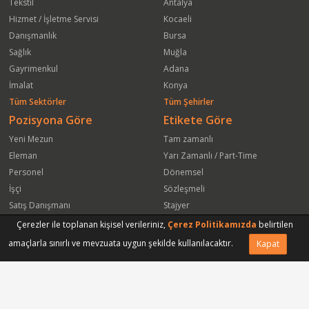
Tekstil
Antalya
Hizmet / İşletme Servisi
Kocaeli
Danışmanlık
Bursa
Sağlık
Muğla
Gayrimenkul
Adana
İmalat
Konya
Tüm Sektörler
Tüm Şehirler
Pozisyona Göre
Etikete Göre
Yeni Mezun
Tam zamanlı
Eleman
Yarı Zamanlı / Part-Time
Personel
Dönemsel
İşçi
Sözleşmeli
Satış Danışmanı
Stajyer
Öğrenci
Freelance
Çerezler ile toplanan kişisel verileriniz,
Çerez Politikamızda
belirtilen
Satış Elemanı
Yeni Mezun
amaçlarla sınırlı ve mevzuata uygun şekilde kullanılacaktır.
Kapat
Vasıfsız Eleman
Engelli
Serbest Meslek
Bugün
Satış Temsilcisi
Bu Haftanın
Tüm Pozisyonlar