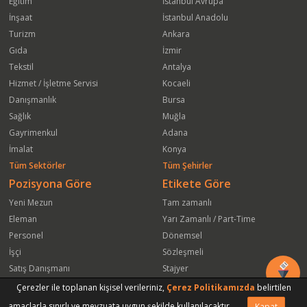
Eğitim
İstanbul Avrupa
İnşaat
İstanbul Anadolu
Turizm
Ankara
Gıda
İzmir
Tekstil
Antalya
Hizmet / İşletme Servisi
Kocaeli
Danışmanlık
Bursa
Sağlık
Muğla
Gayrimenkul
Adana
İmalat
Konya
Tüm Sektörler
Tüm Şehirler
Pozisyona Göre
Etikete Göre
Yeni Mezun
Tam zamanlı
Eleman
Yarı Zamanlı / Part-Time
Personel
Dönemsel
İşçi
Sözleşmeli
Satış Danışmanı
Stajyer
Öğrenci
Freelance
Çerezler ile toplanan kişisel verileriniz,
Çerez Politikamızda
belirtilen
Satış Elemanı
Yeni Mezun
amaçlarla sınırlı ve mevzuata uygun şekilde kullanılacaktır.
Kapat