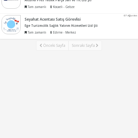
Altunel Pres Yedek Parça San ve Tic Ltd Şti
Tam zamanlı
Kocaeli - Gebze
07 Ağustos
Seyahat Acentası Satış Görevlisi
Ege Turizmcilik Sağlık Yatırım Hizmetleri Ltd Şti
Tam zamanlı
Edirne - Merkez
Önceki Sayfa
Sonraki Sayfa