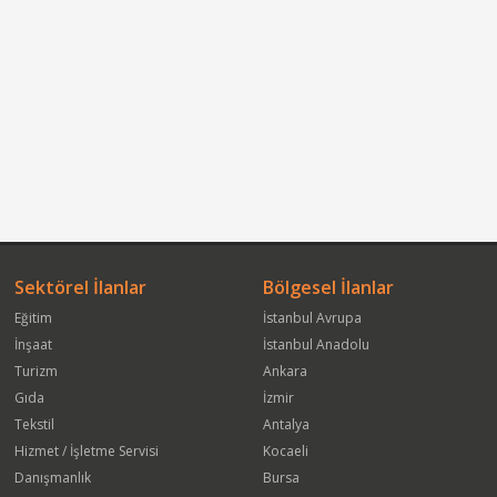
Sektörel İlanlar
Bölgesel İlanlar
Eğitim
İstanbul Avrupa
İnşaat
İstanbul Anadolu
Turizm
Ankara
Gıda
İzmir
Tekstil
Antalya
Hizmet / İşletme Servisi
Kocaeli
Danışmanlık
Bursa