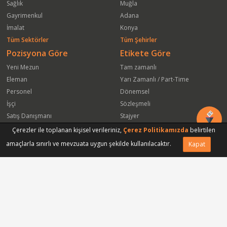
Sağlık
Muğla
Gayrimenkul
Adana
İmalat
Konya
Tüm Sektörler
Tüm Şehirler
Pozisyona Göre
Etikete Göre
Yeni Mezun
Tam zamanlı
Eleman
Yarı Zamanlı / Part-Time
Personel
Dönemsel
İşçi
Sözleşmeli
Satış Danışmanı
Stajyer
Öğrenci
Freelance
Çerezler ile toplanan kişisel verileriniz,
Çerez Politikamızda
belirtilen
Satış Elemanı
Yeni Mezun
amaçlarla sınırlı ve mevzuata uygun şekilde kullanılacaktır.
Kapat
Vasıfsız Eleman
Engelli
Serbest Meslek
Bugün
Satış Temsilcisi
Bu Haftanın
Tüm Pozisyonlar
Firmaya Göre
ISS Proser Koruma ve Güvenlik Hizmetleri A.Ş.