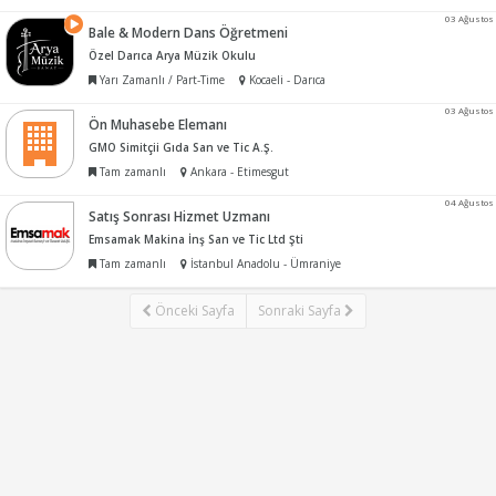
03 Ağustos
Bale & Modern Dans Öğretmeni
Özel Darıca Arya Müzik Okulu
Yarı Zamanlı / Part-Time
Kocaeli - Darıca
03 Ağustos
Ön Muhasebe Elemanı
GMO Simitçii Gıda San ve Tic A.Ş.
Tam zamanlı
Ankara - Etimesgut
04 Ağustos
Satış Sonrası Hizmet Uzmanı
Emsamak Makina İnş San ve Tic Ltd Şti
Tam zamanlı
İstanbul Anadolu - Ümraniye
Önceki Sayfa
Sonraki Sayfa