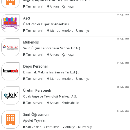
Akgenç İnşaat Elektrik Nak Tur San ve Tic Ltd Şti
Tam zamanlı
Ankara - Çankaya
04 Ağustos
Aşçı
Özel Renkli Kuşaklar Anaokulu
Tam zamanlı
İstanbul Anadolu - Ümraniye
05 Ağustos
Mühendis
Selin Ölçüm Laboratuvar San ve Tic A.Ş.
Tam zamanlı
Ankara - Çankaya
04 Ağustos
Depo Personeli
Emsamak Makina İnş San ve Tic Ltd Şti
Tam zamanlı
İstanbul Anadolu - Ümraniye
05 Ağustos
Üretim Personeli
Odak Arge ve Teknoloji Merkezi A.Ş.
Tam zamanlı
Ankara - Yenimahalle
04 Ağustos
Sınıf Öğretmeni
Apolet Yayınları
Yarı Zamanlı / Part-Time
Antalya - Muratpaşa