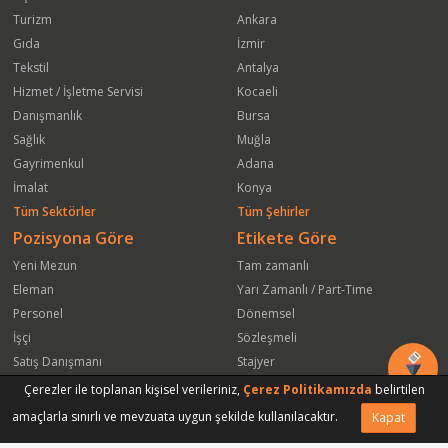
Turizm
Ankara
Gıda
İzmir
Tekstil
Antalya
Hizmet / İşletme Servisi
Kocaeli
Danışmanlık
Bursa
Sağlık
Muğla
Gayrimenkul
Adana
İmalat
Konya
Tüm Sektörler
Tüm Şehirler
Pozisyona Göre
Etikete Göre
Yeni Mezun
Tam zamanlı
Eleman
Yarı Zamanlı / Part-Time
Personel
Dönemsel
İşçi
Sözleşmeli
Satış Danışmanı
Stajyer
Öğrenci
Freelance
Çerezler ile toplanan kişisel verileriniz,
Çerez Politikamızda
belirtilen
Satış Elemanı
Yeni Mezun
amaçlarla sınırlı ve mevzuata uygun şekilde kullanılacaktır.
Kapat
Vasıfsız Eleman
Engelli