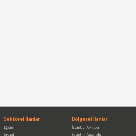
Sektörel İlanlar
Bölgesel İlanlar
Eğitim
İstanbul Avrupa
İnşaat
İstanbul Anadolu