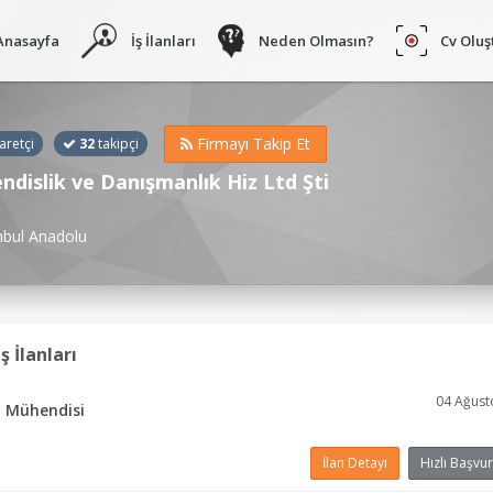
Anasayfa
İş İlanları
Neden Olmasın?
Cv Oluş
Firmayı Takip Et
aretçi
32
takipçi
dislik ve Danışmanlık Hiz Ltd Şti
nbul Anadolu
 İlanları
04 Ağust
n Mühendisi
İlan Detayı
Hızlı Başvur