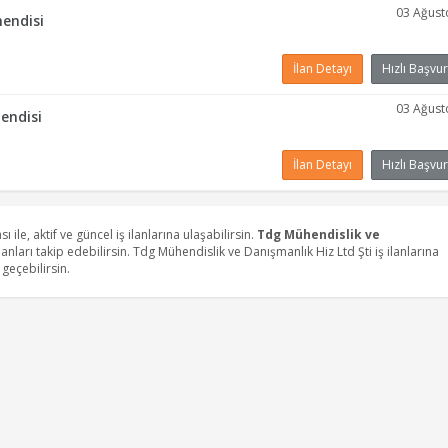
03 Ağust
hendisi
İlan Detayı
Hızlı Başvur
03 Ağust
hendisi
İlan Detayı
Hızlı Başvur
ası ile, aktif ve güncel iş ilanlarına ulaşabilirsin.
Tdg Mühendislik ve
nları takip edebilirsin. Tdg Mühendislik ve Danışmanlık Hiz Ltd Şti iş ilanlarına
geçebilirsin.