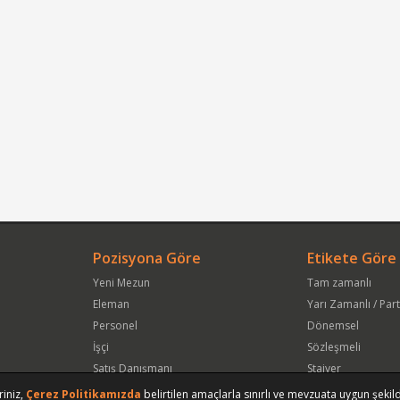
Pozisyona Göre
Etikete Göre
Yeni Mezun
Tam zamanlı
Eleman
Yarı Zamanlı / Par
Personel
Dönemsel
İşçi
Sözleşmeli
Satış Danışmanı
Stajyer
Öğrenci
Freelance
riniz,
Çerez Politikamızda
belirtilen amaçlarla sınırlı ve mevzuata uygun şekild