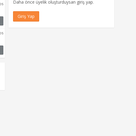
Daha önce üyelik oluşturduysan giriş yap.
os
Giriş Yap
os