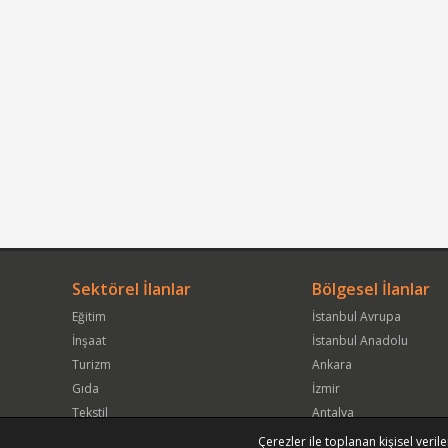
Sektörel İlanlar
Bölgesel İlanlar
Eğitim
İstanbul Avrupa
İnşaat
İstanbul Anadolu
Turizm
Ankara
Gıda
İzmir
Tekstil
Antalya
Hizmet / İşletme Servisi
Kocaeli
Çerezler ile toplanan kişisel verile