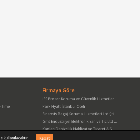
Firmaya Göre
ISS Proser Koruma ve Güvenlik Hizmetleri A.Ş.
t-Time
Park Hyatt İstanbul Oteli
Sinapsis Bagaj Koruma Hizmetleri Ltd Şti
Gmt Endüstriyel Elektronik San ve Tic Ltd Şti
Kaplan Denizcilik Nakliyat ve Ticaret A.Ş.
Yöre Süt Ürünleri Gıda ve İnşaat Pazarlama San Tic A.Ş.
e kullanılacaktır.
Kapat