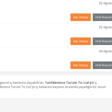
02 Ağust
İlan Detayı
Hızlı Başvur
02 Ağust
İlan Detayı
Hızlı Başvur
04 Ağust
İlan Detayı
Hızlı Başvur
e güncel iş ilanlarına ulaşabilirsin.
Tatildenince Turizm Tic Ltd Şti
iş
denince Turizm Tic Ltd Şti iş ilanlarına başvuru sırasında yaşadığın bir sorun