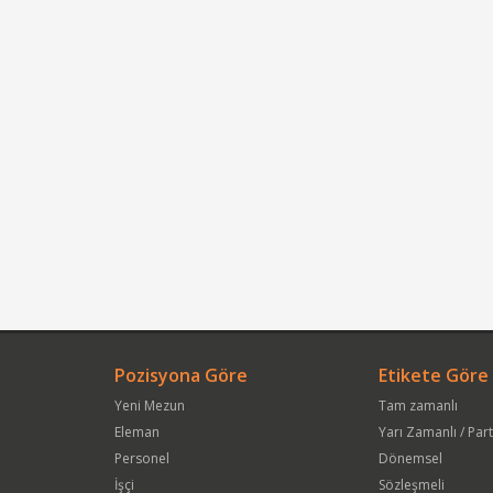
Pozisyona Göre
Etikete Göre
Yeni Mezun
Tam zamanlı
Eleman
Yarı Zamanlı / Par
Personel
Dönemsel
İşçi
Sözleşmeli