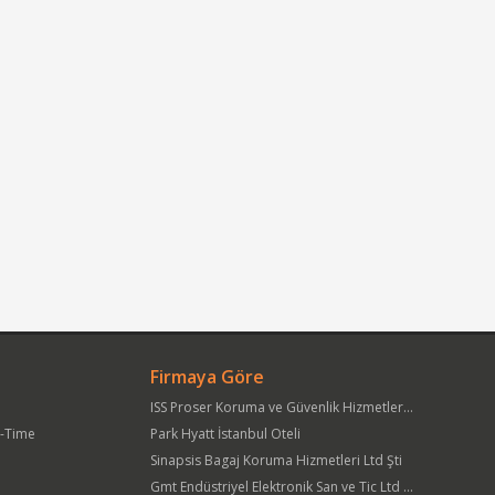
Firmaya Göre
ISS Proser Koruma ve Güvenlik Hizmetleri A.Ş.
t-Time
Park Hyatt İstanbul Oteli
Sinapsis Bagaj Koruma Hizmetleri Ltd Şti
Gmt Endüstriyel Elektronik San ve Tic Ltd Şti