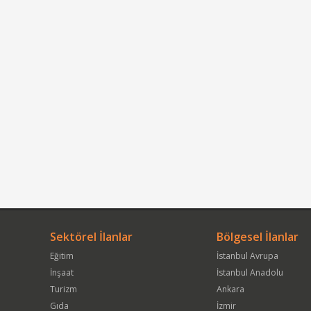
Sektörel İlanlar
Bölgesel İlanlar
Eğitim
İstanbul Avrupa
İnşaat
İstanbul Anadolu
Turizm
Ankara
Gıda
İzmir