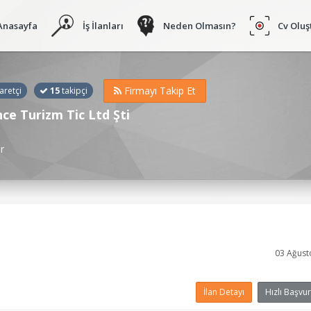
Anasayfa
İş İlanları
Neden Olmasın?
Cv Oluş
Firmayı Takip Et
aretçi
15
takipçi
nce Turizm Tic Ltd Şti
r
03 Ağust
İlan Detayı
Hızlı Başvur