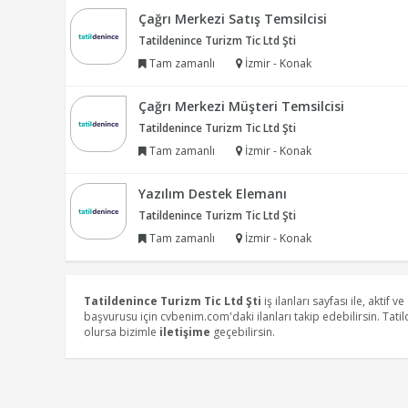
Çağrı Merkezi Satış Temsilcisi
Tatildenince Turizm Tic Ltd Şti
Tam zamanlı
İzmir - Konak
Çağrı Merkezi Müşteri Temsilcisi
Tatildenince Turizm Tic Ltd Şti
Tam zamanlı
İzmir - Konak
Yazılım Destek Elemanı
Tatildenince Turizm Tic Ltd Şti
Tam zamanlı
İzmir - Konak
Tatildenince Turizm Tic Ltd Şti
iş ilanları sayfası ile, aktif v
başvurusu için cvbenim.com'daki ilanları takip edebilirsin. Tatil
olursa bizimle
iletişime
geçebilirsin.