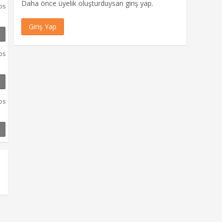
Daha önce üyelik oluşturduysan giriş yap.
os
Giriş Yap
os
os