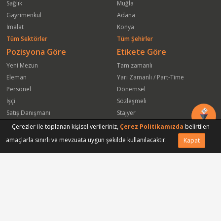
Sağlık
Muğla
Gayrimenkul
Adana
İmalat
Konya
Tüm Sektörler
Tüm Şehirler
Pozisyona Göre
Etikete Göre
Yeni Mezun
Tam zamanlı
Eleman
Yarı Zamanlı / Part-Time
Personel
Dönemsel
İşçi
Sözleşmeli
Satış Danışmanı
Stajyer
Öğrenci
Freelance
Çerezler ile toplanan kişisel verileriniz,
Çerez Politikamızda
belirtilen
Satış Elemanı
Yeni Mezun
amaçlarla sınırlı ve mevzuata uygun şekilde kullanılacaktır.
Kapat
Vasıfsız Eleman
Engelli
Serbest Meslek
Bugün
Satış Temsilcisi
Bu Haftanın
Tüm Pozisyonlar
Firmaya Göre
ISS Proser Koruma ve Güvenlik Hizmetleri A.Ş.