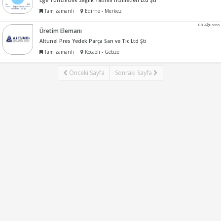
Ege Turizmcilik Sağlık Yatırım Hizmetleri Ltd Şti
Tam zamanlı
Edirne - Merkez
08 Ağustos
Üretim Elemanı
Altunel Pres Yedek Parça San ve Tic Ltd Şti
Tam zamanlı
Kocaeli - Gebze
Önceki Sayfa
Sonraki Sayfa