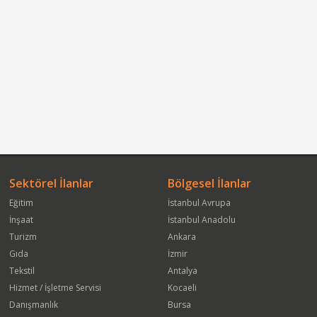
Sektörel İlanlar
Bölgesel İlanlar
Eğitim
İstanbul Avrupa
İnşaat
İstanbul Anadolu
Turizm
Ankara
Gıda
İzmir
Tekstil
Antalya
Hizmet / İşletme Servisi
Kocaeli
Danışmanlık
Bursa