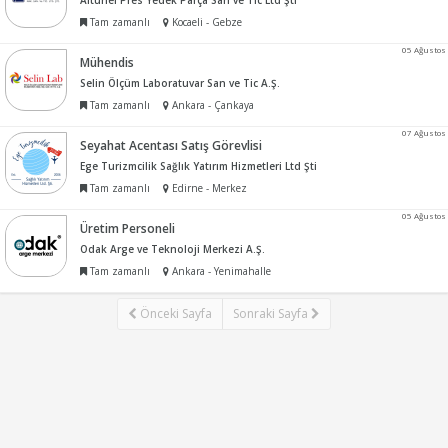
Altunel Pres Yedek Parça San ve Tic Ltd Şti
Tam zamanlı
Kocaeli - Gebze
05 Ağustos
Mühendis
Selin Ölçüm Laboratuvar San ve Tic A.Ş.
Tam zamanlı
Ankara - Çankaya
07 Ağustos
Seyahat Acentası Satış Görevlisi
Ege Turizmcilik Sağlık Yatırım Hizmetleri Ltd Şti
Tam zamanlı
Edirne - Merkez
05 Ağustos
Üretim Personeli
Odak Arge ve Teknoloji Merkezi A.Ş.
Tam zamanlı
Ankara - Yenimahalle
Önceki Sayfa
Sonraki Sayfa