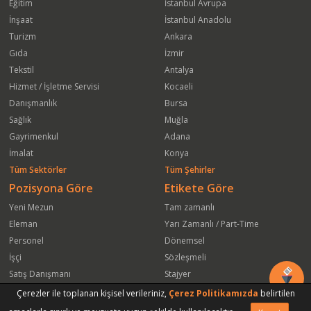
Eğitim
İstanbul Avrupa
İnşaat
İstanbul Anadolu
Turizm
Ankara
Gıda
İzmir
Tekstil
Antalya
Hizmet / İşletme Servisi
Kocaeli
Danışmanlık
Bursa
Sağlık
Muğla
Gayrimenkul
Adana
İmalat
Konya
Tüm Sektörler
Tüm Şehirler
Pozisyona Göre
Etikete Göre
Yeni Mezun
Tam zamanlı
Eleman
Yarı Zamanlı / Part-Time
Personel
Dönemsel
İşçi
Sözleşmeli
Satış Danışmanı
Stajyer
Öğrenci
Freelance
Çerezler ile toplanan kişisel verileriniz,
Çerez Politikamızda
belirtilen
Satış Elemanı
Yeni Mezun