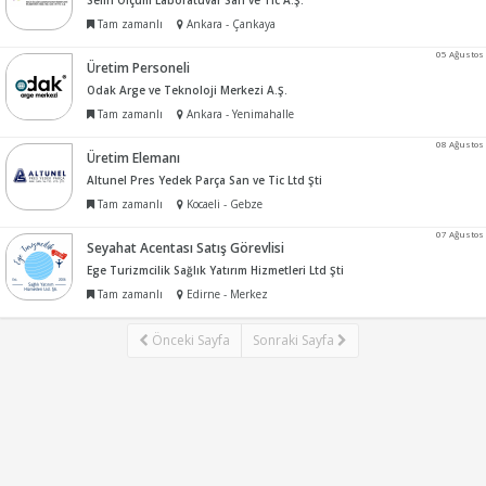
Selin Ölçüm Laboratuvar San ve Tic A.Ş.
Tam zamanlı
Ankara - Çankaya
05 Ağustos
Üretim Personeli
Odak Arge ve Teknoloji Merkezi A.Ş.
Tam zamanlı
Ankara - Yenimahalle
08 Ağustos
Üretim Elemanı
Altunel Pres Yedek Parça San ve Tic Ltd Şti
Tam zamanlı
Kocaeli - Gebze
07 Ağustos
Seyahat Acentası Satış Görevlisi
Ege Turizmcilik Sağlık Yatırım Hizmetleri Ltd Şti
Tam zamanlı
Edirne - Merkez
Önceki Sayfa
Sonraki Sayfa