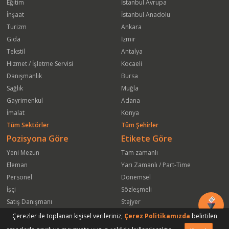
Eğitim
İstanbul Avrupa
İnşaat
İstanbul Anadolu
Turizm
Ankara
Gıda
İzmir
Tekstil
Antalya
Hizmet / İşletme Servisi
Kocaeli
Danışmanlık
Bursa
Sağlık
Muğla
Gayrimenkul
Adana
İmalat
Konya
Tüm Sektörler
Tüm Şehirler
Pozisyona Göre
Etikete Göre
Yeni Mezun
Tam zamanlı
Eleman
Yarı Zamanlı / Part-Time
Personel
Dönemsel
İşçi
Sözleşmeli
Satış Danışmanı
Stajyer
Öğrenci
Freelance
Çerezler ile toplanan kişisel verileriniz,
Çerez Politikamızda
belirtilen
Satış Elemanı
Yeni Mezun