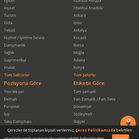
Eğitim
İstanbul Avrupa
İnşaat
İstanbul Anadolu
Turizm
Ankara
Gıda
İzmir
Tekstil
Antalya
Hizmet / İşletme Servisi
Kocaeli
Danışmanlık
Bursa
Sağlık
Muğla
Gayrimenkul
Adana
İmalat
Konya
Tüm Sektörler
Tüm Şehirler
Pozisyona Göre
Etikete Göre
Yeni Mezun
Tam zamanlı
Eleman
Yarı Zamanlı / Part-Time
Personel
Dönemsel
İşçi
Sözleşmeli
Satış Danışmanı
Stajyer
Öğrenci
Freelance
Çerezler ile toplanan kişisel verileriniz,
Çerez Politikamızda
belirtilen
Satış Elemanı
Yeni Mezun
amaçlarla sınırlı ve mevzuata uygun şekilde kullanılacaktır.
Kapat