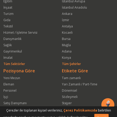
Eğitim
İstanbul Avrupa
İnşaat
İstanbul Anadolu
Turizm
Ankara
Gıda
İzmir
Tekstil
Antalya
Hizmet / İşletme Servisi
Kocaeli
Danışmanlık
Bursa
Sağlık
Muğla
Gayrimenkul
Adana
İmalat
Konya
Tüm Sektörler
Tüm Şehirler
Pozisyona Göre
Etikete Göre
Yeni Mezun
Tam zamanlı
Eleman
Yarı Zamanlı / Part-Time
Personel
Dönemsel
İşçi
Sözleşmeli
Satış Danışmanı
Stajyer
Öğrenci
Freelance
Çerezler ile toplanan kişisel verileriniz,
Çerez Politikamızda
belirtilen
Satış Elemanı
Yeni Mezun