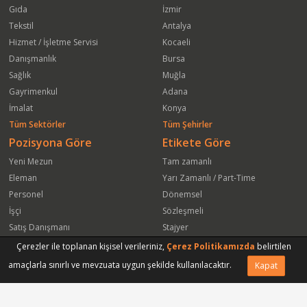
Gıda
İzmir
Tekstil
Antalya
Hizmet / İşletme Servisi
Kocaeli
Danışmanlık
Bursa
Sağlık
Muğla
Gayrimenkul
Adana
İmalat
Konya
Tüm Sektörler
Tüm Şehirler
Pozisyona Göre
Etikete Göre
Yeni Mezun
Tam zamanlı
Eleman
Yarı Zamanlı / Part-Time
Personel
Dönemsel
İşçi
Sözleşmeli
Satış Danışmanı
Stajyer
Öğrenci
Freelance
Çerezler ile toplanan kişisel verileriniz,
Çerez Politikamızda
belirtilen
Satış Elemanı
Yeni Mezun
amaçlarla sınırlı ve mevzuata uygun şekilde kullanılacaktır.
Kapat
Vasıfsız Eleman
Engelli
Serbest Meslek
Bugün