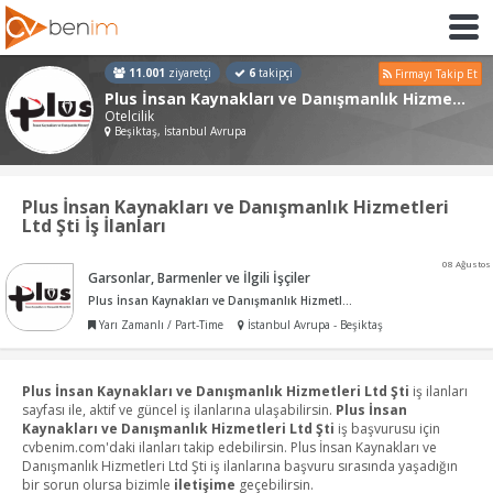
11.001
ziyaretçi
6
takipçi
Firmayı Takip Et
Plus İnsan Kaynakları ve Danışmanlık Hizmetleri Ltd Şti
Otelcilik
Beşiktaş, İstanbul Avrupa
Plus İnsan Kaynakları ve Danışmanlık Hizmetleri
Ltd Şti İş İlanları
08 Ağustos
Garsonlar, Barmenler ve İlgili İşçiler
Plus İnsan Kaynakları ve Danışmanlık Hizmetleri Ltd Şti
Yarı Zamanlı / Part-Time
İstanbul Avrupa - Beşiktaş
Plus İnsan Kaynakları ve Danışmanlık Hizmetleri Ltd Şti
iş ilanları
sayfası ile, aktif ve güncel iş ilanlarına ulaşabilirsin.
Plus İnsan
Kaynakları ve Danışmanlık Hizmetleri Ltd Şti
iş başvurusu için
cvbenim.com'daki ilanları takip edebilirsin. Plus İnsan Kaynakları ve
Danışmanlık Hizmetleri Ltd Şti iş ilanlarına başvuru sırasında yaşadığın
bir sorun olursa bizimle
iletişime
geçebilirsin.