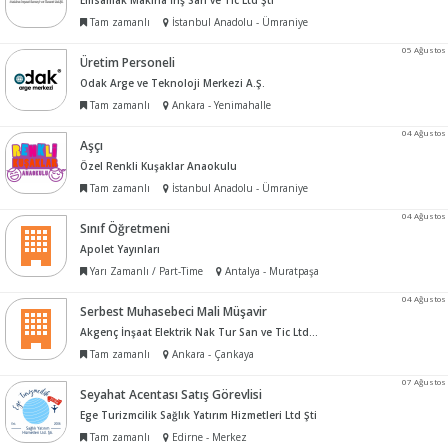
Emsamak Makina İnş San ve Tic Ltd Şti
Tam zamanlı
İstanbul Anadolu - Ümraniye
05 Ağustos
Üretim Personeli
Odak Arge ve Teknoloji Merkezi A.Ş.
Tam zamanlı
Ankara - Yenimahalle
04 Ağustos
Aşçı
Özel Renkli Kuşaklar Anaokulu
Tam zamanlı
İstanbul Anadolu - Ümraniye
04 Ağustos
Sınıf Öğretmeni
Apolet Yayınları
Yarı Zamanlı / Part-Time
Antalya - Muratpaşa
04 Ağustos
Serbest Muhasebeci Mali Müşavir
Akgenç İnşaat Elektrik Nak Tur San ve Tic Ltd Şti
Tam zamanlı
Ankara - Çankaya
07 Ağustos
Seyahat Acentası Satış Görevlisi
Ege Turizmcilik Sağlık Yatırım Hizmetleri Ltd Şti
Tam zamanlı
Edirne - Merkez