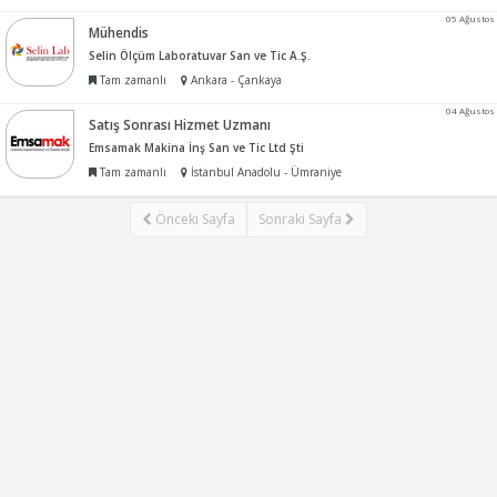
05 Ağustos
Mühendis
Selin Ölçüm Laboratuvar San ve Tic A.Ş.
Tam zamanlı
Ankara - Çankaya
04 Ağustos
Satış Sonrası Hizmet Uzmanı
Emsamak Makina İnş San ve Tic Ltd Şti
Tam zamanlı
İstanbul Anadolu - Ümraniye
Önceki Sayfa
Sonraki Sayfa