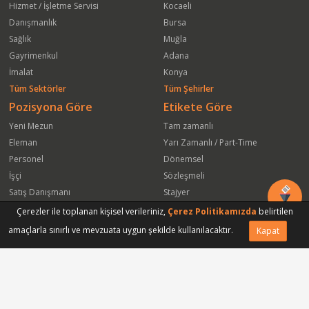
Hizmet / İşletme Servisi
Kocaeli
Danışmanlık
Bursa
Sağlık
Muğla
Gayrimenkul
Adana
İmalat
Konya
Tüm Sektörler
Tüm Şehirler
Pozisyona Göre
Etikete Göre
Yeni Mezun
Tam zamanlı
Eleman
Yarı Zamanlı / Part-Time
Personel
Dönemsel
İşçi
Sözleşmeli
Satış Danışmanı
Stajyer
Öğrenci
Freelance
Çerezler ile toplanan kişisel verileriniz,
Çerez Politikamızda
belirtilen
Satış Elemanı
Yeni Mezun
amaçlarla sınırlı ve mevzuata uygun şekilde kullanılacaktır.
Kapat
Vasıfsız Eleman
Engelli
Serbest Meslek
Bugün
Satış Temsilcisi
Bu Haftanın
Tüm Pozisyonlar