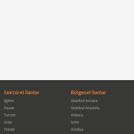
Sektörel İlanlar
Bölgesel İlanlar
Eğitim
İstanbul Avrupa
İnşaat
İstanbul Anadolu
Turizm
Ankara
Gıda
İzmir
Tekstil
Antalya