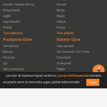
Hizmet / İşletme Servisi
Kocaeli
Danışmanlık
Bursa
Sağlık
Muğla
Gayrimenkul
Adana
İmalat
Konya
Tüm Sektörler
Tüm Şehirler
Pozisyona Göre
Etikete Göre
Yeni Mezun
Tam zamanlı
Eleman
Yarı Zamanlı / Part-Time
Personel
Dönemsel
İşçi
Sözleşmeli
Satış Danışmanı
Stajyer
Öğrenci
Freelance
Çerezler ile toplanan kişisel verileriniz,
Çerez Politikamızda
belirtilen
Satış Elemanı
Yeni Mezun
amaçlarla sınırlı ve mevzuata uygun şekilde kullanılacaktır.
Kapat
Vasıfsız Eleman
Engelli
Serbest Meslek
Bugün
Satış Temsilcisi
Bu Haftanın
Tüm Pozisyonlar