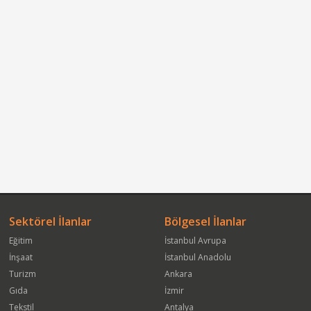
Sektörel İlanlar
Bölgesel İlanlar
Eğitim
İstanbul Avrupa
İnşaat
İstanbul Anadolu
Turizm
Ankara
Gıda
İzmir
Tekstil
Antalya