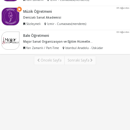
05 Ağustos
Müzik Öğretmeni
Denizatı Sanat Akademisi
Sözleşmeli
İzmir - Cumaovası(menderes)
03 Ağustos
Bale Öğretmeni
Major Sanat Organizasyon ve Eğitim Hizmetleri Ltd Sti
Yarı Zamanlı / Part-Time
İstanbul Anadolu - Üsküdar
Önceki Sayfa
Sonraki Sayfa