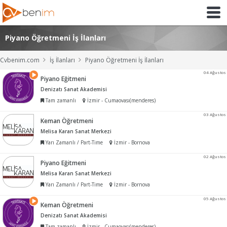
Piyano Öğretmeni İş İlanları
Cvbenim.com
İş İlanları
Piyano Öğretmeni İş İlanları
04 Ağustos
Piyano Eğitmeni
Denizatı Sanat Akademisi
Tam zamanlı
İzmir - Cumaovası(menderes)
03 Ağustos
Keman Öğretmeni
Melisa Karan Sanat Merkezi
Yarı Zamanlı / Part-Time
İzmir - Bornova
02 Ağustos
Piyano Eğitmeni
Melisa Karan Sanat Merkezi
Yarı Zamanlı / Part-Time
İzmir - Bornova
05 Ağustos
Keman Öğretmeni
Denizatı Sanat Akademisi
Tam zamanlı
İzmir - Cumaovası(menderes)