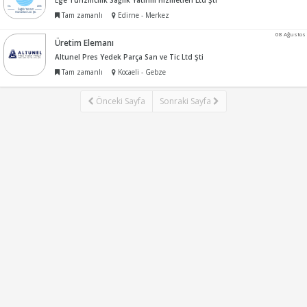
Ege Turizmcilik Sağlık Yatırım Hizmetleri Ltd Şti
Tam zamanlı
Edirne - Merkez
08 Ağustos
Üretim Elemanı
Altunel Pres Yedek Parça San ve Tic Ltd Şti
Tam zamanlı
Kocaeli - Gebze
Önceki Sayfa
Sonraki Sayfa