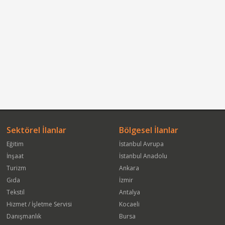
Sektörel İlanlar
Bölgesel İlanlar
Eğitim
İstanbul Avrupa
İnşaat
İstanbul Anadolu
Turizm
Ankara
Gıda
İzmir
Tekstil
Antalya
Hizmet / İşletme Servisi
Kocaeli
Danışmanlık
Bursa