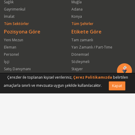
Sağlık
Muğla
Gayrimenkul
Adana
İmalat
Konya
Tüm Sektörler
Tüm Şehirler
Pozisyona Göre
Etikete Göre
Yeni Mezun
Tam zamanlı
Eleman
Yarı Zamanlı / Part-Time
Personel
Dönemsel
İşçi
Sözleşmeli
Satış Danışmanı
Stajyer
Öğrenci
Freelance
Çerezler ile toplanan kişisel verileriniz,
Çerez Politikamızda
belirtilen
Satış Elemanı
Yeni Mezun
amaçlarla sınırlı ve mevzuata uygun şekilde kullanılacaktır.
Kapat
Vasıfsız Eleman
Engelli
Serbest Meslek
Bugün
Satış Temsilcisi
Bu Haftanın
Tüm Pozisyonlar
Firmaya Göre
ISS Proser Koruma ve Güvenlik Hizmetleri A.Ş.