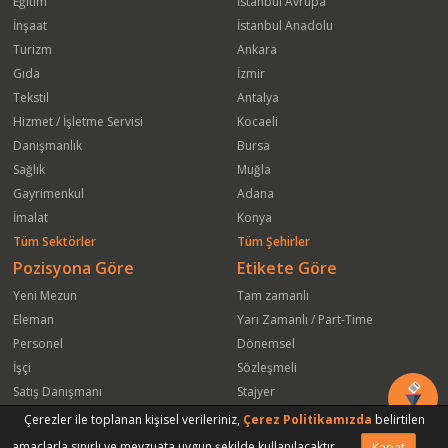
Eğitim
İstanbul Avrupa
İnşaat
İstanbul Anadolu
Turizm
Ankara
Gıda
İzmir
Tekstil
Antalya
Hizmet / İşletme Servisi
Kocaeli
Danışmanlık
Bursa
Sağlık
Muğla
Gayrimenkul
Adana
İmalat
Konya
Tüm Sektörler
Tüm Şehirler
Pozisyona Göre
Etikete Göre
Yeni Mezun
Tam zamanlı
Eleman
Yarı Zamanlı / Part-Time
Personel
Dönemsel
İşçi
Sözleşmeli
Satış Danışmanı
Stajyer
Öğrenci
Freelance
Çerezler ile toplanan kişisel verileriniz,
Çerez Politikamızda
belirtilen
Satış Elemanı
Yeni Mezun
amaçlarla sınırlı ve mevzuata uygun şekilde kullanılacaktır.
Kapat