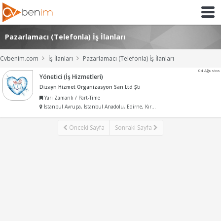
Pazarlamacı (Telefonla) İş İlanları
Cvbenim.com
İş İlanları
Pazarlamacı (Telefonla) İş İlanları
04 Ağustos
Yönetici (İş Hizmetleri)
Dizayn Hizmet Organizasyon San Ltd Şti
Yarı Zamanlı / Part-Time
İstanbul Avrupa, İstanbul Anadolu, Edirne, Kırklareli, Tekirdağ, Kocaeli, Sakarya
Önceki Sayfa
Sonraki Sayfa