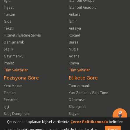
Eğitim
İstanbul Avrupa
İnşaat
İstanbul Anadolu
Turizm
Ankara
Gıda
İzmir
Tekstil
Antalya
Hizmet / İşletme Servisi
Kocaeli
Danışmanlık
Bursa
Sağlık
Muğla
Gayrimenkul
Adana
İmalat
Konya
Tüm Sektörler
Tüm Şehirler
Pozisyona Göre
Etikete Göre
Yeni Mezun
Tam zamanlı
Eleman
Yarı Zamanlı / Part-Time
Personel
Dönemsel
İşçi
Sözleşmeli
Satış Danışmanı
Stajyer
Öğrenci
Freelance
Çerezler ile toplanan kişisel verileriniz,
Çerez Politikamızda
belirtilen
Satış Elemanı
Yeni Mezun
amaçlarla sınırlı ve mevzuata uygun şekilde kullanılacaktır.
Kapat