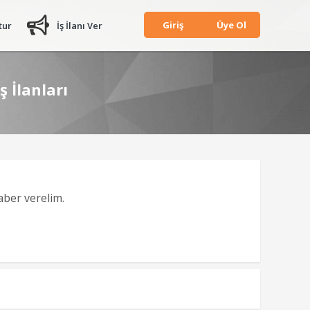
Giriş
Üye Ol
tur
İş İlanı Ver
 İlanları
haber verelim.