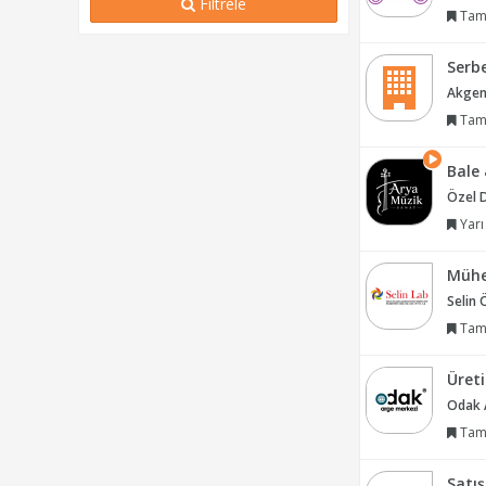
Filtrele
Tam
Serb
Akgenç
Tam
Bale
Özel 
Yarı
Mühe
Selin 
Tam
Üret
Odak A
Tam
Satı