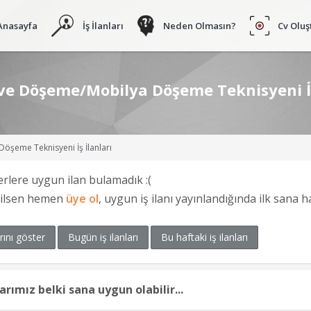
Anasayfa
İş İlanları
Neden Olmasın?
Cv Oluş
 ve Döşeme/Mobilya Döşeme Teknisyeni İş
öşeme Teknisyeni İş İlanları
erlere uygun ilan bulamadık :(
ğilsen hemen
üye ol
, uygun iş ilanı yayınlandığında ilk sana 
rını göster
Bugün iş ilanları
Bu haftaki iş ilanları
larımız belki sana uygun olabilir...