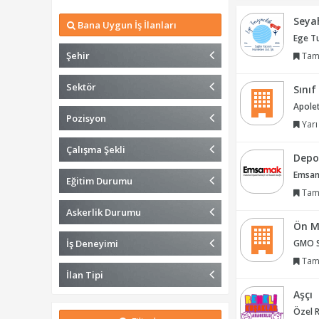
Seyah
Bana Uygun İş İlanları
Ege Tu
Şehir
Tam
Sektör
Sını
Apolet
Pozisyon
Yarı
Çalışma Şekli
Depo
Emsama
Eğitim Durumu
Tam
Askerlik Durumu
Ön M
İş Deneyimi
GMO Si
Tam
İlan Tipi
Aşçı
Özel R