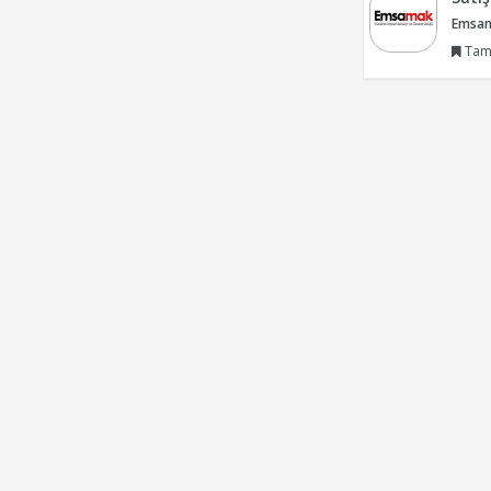
Emsama
Tam