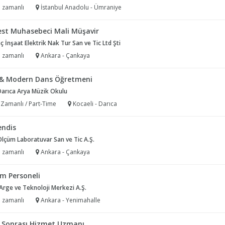
 zamanlı
İstanbul Anadolu - Ümraniye
est Muhasebeci Mali Müşavir
 İnşaat Elektrik Nak Tur San ve Tic Ltd Şti
 zamanlı
Ankara - Çankaya
 & Modern Dans Öğretmeni
Darıca Arya Müzik Okulu
 Zamanlı / Part-Time
Kocaeli - Darıca
ndis
Ölçüm Laboratuvar San ve Tic A.Ş.
 zamanlı
Ankara - Çankaya
im Personeli
rge ve Teknoloji Merkezi A.Ş.
 zamanlı
Ankara - Yenimahalle
ş Sonrası Hizmet Uzmanı