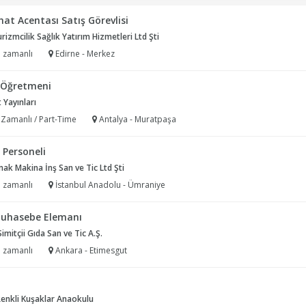
at Acentası Satış Görevlisi
rizmcilik Sağlık Yatırım Hizmetleri Ltd Şti
 zamanlı
Edirne - Merkez
f Öğretmeni
 Yayınları
 Zamanlı / Part-Time
Antalya - Muratpaşa
 Personeli
k Makina İnş San ve Tic Ltd Şti
 zamanlı
İstanbul Anadolu - Ümraniye
uhasebe Elemanı
mitçii Gıda San ve Tic A.Ş.
 zamanlı
Ankara - Etimesgut
enkli Kuşaklar Anaokulu