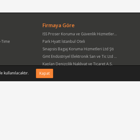
Firmaya Göre
ISS Proser Koruma ve Güvenlik Hizmetleri A.Ş.
t-Time
Park Hyatt İstanbul Oteli
Sinapsis Bagaj Koruma Hizmetleri Ltd Şti
Gmt Endüstriyel Elektronik San ve Tic Ltd Şti
Kaplan Denizcilik Nakliyat ve Ticaret A.Ş.
Yöre Süt Ürünleri Gıda ve İnşaat Pazarlama San Tic A.Ş.
e kullanılacaktır.
Kapat
APlus Hastane Otelcilik Hizmetleri A.Ş.
Acıbadem Sağlık Hizmetleri ve Ticaret A.Ş.
Fmc Metal Makina İmalat İnş San ve Tic Ltd Şti
Can Sanat Yayınları Yapım ve Dağıtım Tic ve San A.Ş.