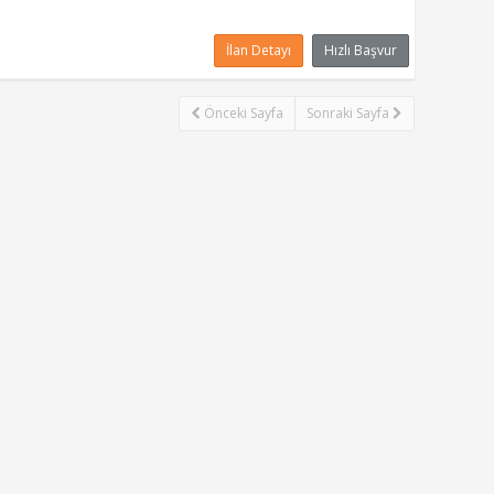
İlan Detayı
Hızlı Başvur
Önceki Sayfa
Sonraki Sayfa