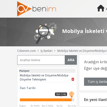
Mobilya İskeleti
Cvbenim.com
İş İlanları
Mobilya İskeleti ve Döşeme/Mobilya D
ARA
Aradığın krit
Eğer üye de
Pozisyon
Mobilya İskeleti ve Döşeme/Mobilya
Döşeme Teknisyeni
Tüm iş ilanla
İlan Tarihi
Son 2 Ay
En yeni ilan
Bugün
Bu Hafta
Son 2 Hafta
Bu Ay
Son 2 Ay