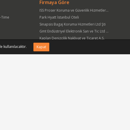
Firmaya Göre
ISS Proser Koruma ve Güvenlik Hizmetleri A.Ş.
t-Time
Park Hyatt İstanbul Oteli
Sinapsis Bagaj Koruma Hizmetleri Ltd Şti
Gmt Endüstriyel Elektronik San ve Tic Ltd Şti
Kaplan Denizcilik Nakliyat ve Ticaret A.Ş.
Yöre Süt Ürünleri Gıda ve İnşaat Pazarlama San Tic A.Ş.
e kullanılacaktır.
Kapat
APlus Hastane Otelcilik Hizmetleri A.Ş.
Acıbadem Sağlık Hizmetleri ve Ticaret A.Ş.
Fmc Metal Makina İmalat İnş San ve Tic Ltd Şti
Can Sanat Yayınları Yapım ve Dağıtım Tic ve San A.Ş.
Bizi sosyal medyada takip edin.
siniz.