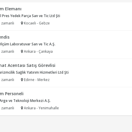
im Elemanı
l Pres Yedek Parça San ve Tic Ltd Şti
 zamanlı
Kocaeli - Gebze
ndis
Ölçüm Laboratuvar San ve Tic A.Ş.
 zamanlı
Ankara - Çankaya
at Acentası Satış Görevlisi
rizmcilik Sağlık Yatırım Hizmetleri Ltd Şti
 zamanlı
Edirne - Merkez
im Personeli
rge ve Teknoloji Merkezi A.Ş.
 zamanlı
Ankara - Yenimahalle