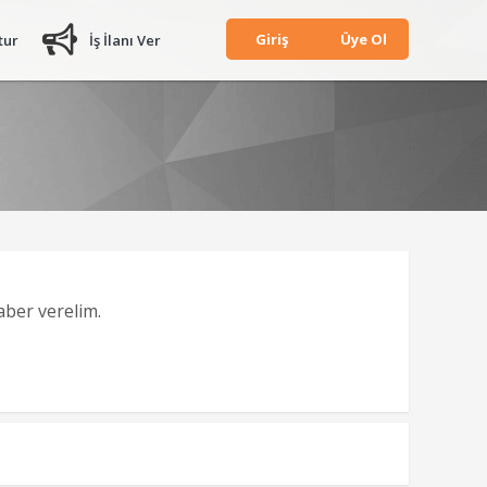
Giriş
Üye Ol
tur
İş İlanı Ver
haber verelim.