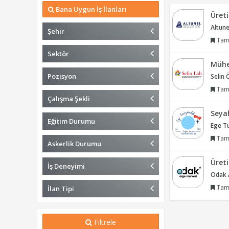
Bana Uygun İş İlanları
Üret
Altune
Şehir
Tam
Sektör
Mühe
Pozisyon
Selin 
Tam
Çalışma Şekli
Seyah
Eğitim Durumu
Ege Tu
Tam
Askerlik Durumu
Üret
İş Deneyimi
Odak A
Tam
İlan Tipi
Filtrele