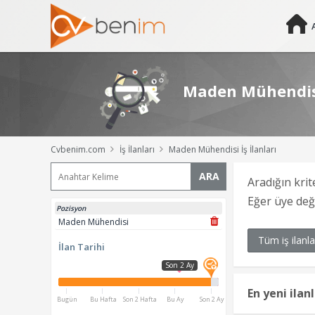
Maden Mühendisi 
Cvbenim.com
İş İlanları
Maden Mühendisi İş İlanları
ARA
Aradığın krit
Eğer üye de
Pozisyon
Maden Mühendisi
Tüm iş ilanla
İlan Tarihi
Son 2 Ay
En yeni ilan
Bugün
Bu Hafta
Son 2 Hafta
Bu Ay
Son 2 Ay