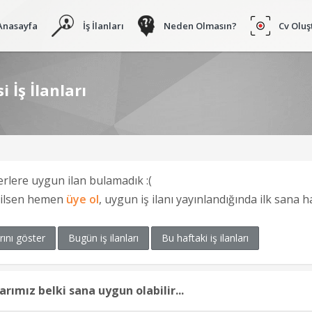
Anasayfa
İş İlanları
Neden Olmasın?
Cv Oluş
İş İlanları
erlere uygun ilan bulamadık :(
ğilsen hemen
üye ol
, uygun iş ilanı yayınlandığında ilk sana 
rını göster
Bugün iş ilanları
Bu haftaki iş ilanları
larımız belki sana uygun olabilir...