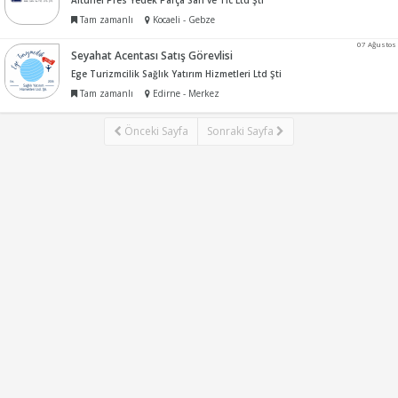
Altunel Pres Yedek Parça San ve Tic Ltd Şti
Tam zamanlı
Kocaeli - Gebze
07 Ağustos
Seyahat Acentası Satış Görevlisi
Ege Turizmcilik Sağlık Yatırım Hizmetleri Ltd Şti
Tam zamanlı
Edirne - Merkez
Önceki Sayfa
Sonraki Sayfa