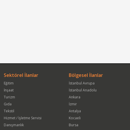
Sektörel İlanlar
Bölgesel İlanlar
Eğitim
İstanbul Avrupa
İnşaat
İstanbul Anadolu
Turizm
Ankara
Gıda
İzmir
Tekstil
Antalya
Hizmet / İşletme Servisi
Kocaeli
Danışmanlık
Bursa