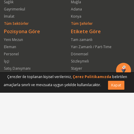
Sağlık
Muğla
Gayrimenkul
Adana
İmalat
Konya
Tüm Sektörler
Tüm Şehirler
Pozisyona Göre
Etikete Göre
Yeni Mezun
Tam zamanlı
Eleman
Yarı Zamanlı / Part-Time
Personel
Dönemsel
İşçi
Sözleşmeli
Satış Danışmanı
Stajyer
Öğrenci
Freelance
Çerezler ile toplanan kişisel verileriniz,
Çerez Politikamızda
belirtilen
Satış Elemanı
Yeni Mezun
amaçlarla sınırlı ve mevzuata uygun şekilde kullanılacaktır.
Kapat
Vasıfsız Eleman
Engelli
Serbest Meslek
Bugün
Satış Temsilcisi
Bu Haftanın
Tüm Pozisyonlar
Firmaya Göre
ISS Proser Koruma ve Güvenlik Hizmetleri A.Ş.