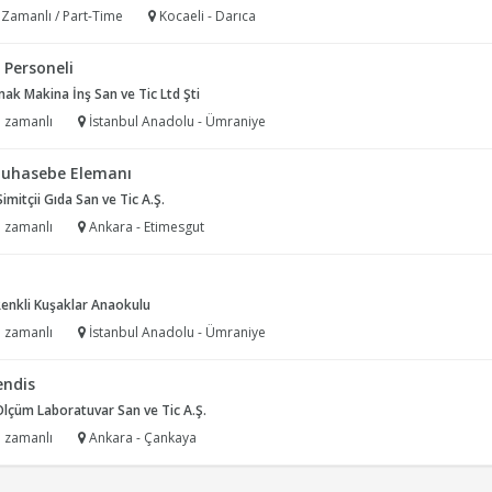
 Zamanlı / Part-Time
Kocaeli - Darıca
 Personeli
k Makina İnş San ve Tic Ltd Şti
 zamanlı
İstanbul Anadolu - Ümraniye
uhasebe Elemanı
mitçii Gıda San ve Tic A.Ş.
 zamanlı
Ankara - Etimesgut
enkli Kuşaklar Anaokulu
 zamanlı
İstanbul Anadolu - Ümraniye
ndis
Ölçüm Laboratuvar San ve Tic A.Ş.
 zamanlı
Ankara - Çankaya