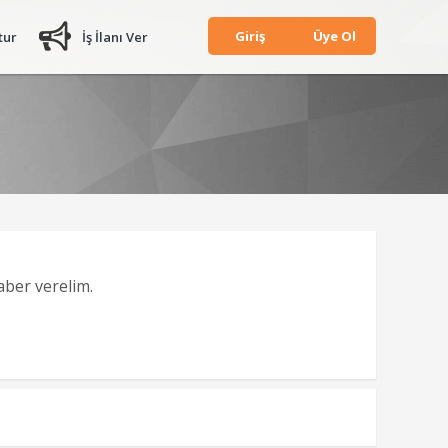
Giriş
Üye Ol
tur
İş İlanı Ver
haber verelim.