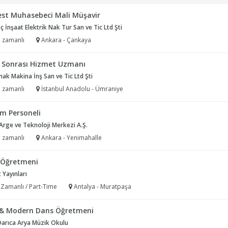
est Muhasebeci Mali Müşavir
 İnşaat Elektrik Nak Tur San ve Tic Ltd Şti
 zamanlı
Ankara - Çankaya
ş Sonrası Hizmet Uzmanı
k Makina İnş San ve Tic Ltd Şti
 zamanlı
İstanbul Anadolu - Ümraniye
im Personeli
rge ve Teknoloji Merkezi A.Ş.
 zamanlı
Ankara - Yenimahalle
f Öğretmeni
 Yayınları
 Zamanlı / Part-Time
Antalya - Muratpaşa
 & Modern Dans Öğretmeni
Darıca Arya Müzik Okulu