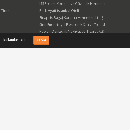
ISS Proser Koruma ve Güvenlik Hizmetleri A.Ş.
t-Time
Park Hyatt İstanbul Oteli
Sinapsis Bagaj Koruma Hizmetleri Ltd Şti
Gmt Endüstriyel Elektronik San ve Tic Ltd Şti
Kaplan Denizcilik Nakliyat ve Ticaret A.Ş.
Yöre Süt Ürünleri Gıda ve İnşaat Pazarlama San Tic A.Ş.
e kullanılacaktır.
Kapat
APlus Hastane Otelcilik Hizmetleri A.Ş.
Acıbadem Sağlık Hizmetleri ve Ticaret A.Ş.
Fmc Metal Makina İmalat İnş San ve Tic Ltd Şti
Can Sanat Yayınları Yapım ve Dağıtım Tic ve San A.Ş.
Bizi sosyal medyada takip edin.
siniz.