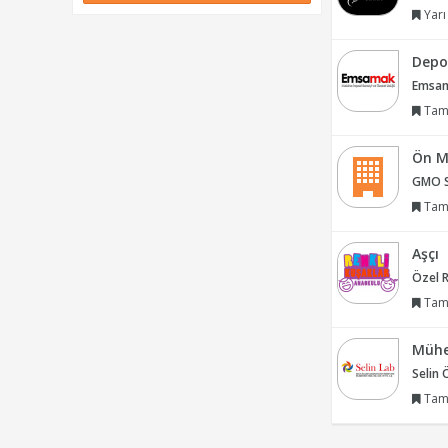
Yarı
Depo
Emsama
Tam
Ön M
GMO Si
Tam
Aşçı
Özel R
Tam
Mühe
Selin 
Tam