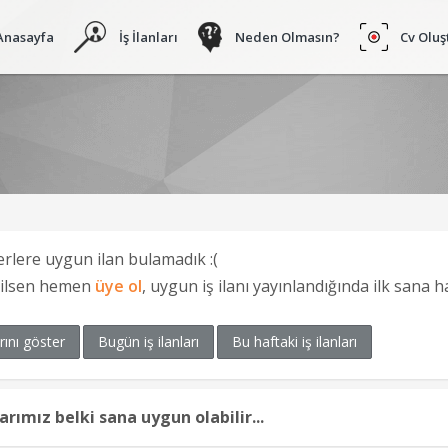
Anasayfa
İş İlanları
Neden Olmasın?
Cv Oluş
erlere uygun ilan bulamadık :(
ğilsen hemen
üye ol
, uygun iş ilanı yayınlandığında ilk sana 
rını göster
Bugün iş ilanları
Bu haftaki iş ilanları
larımız belki sana uygun olabilir...