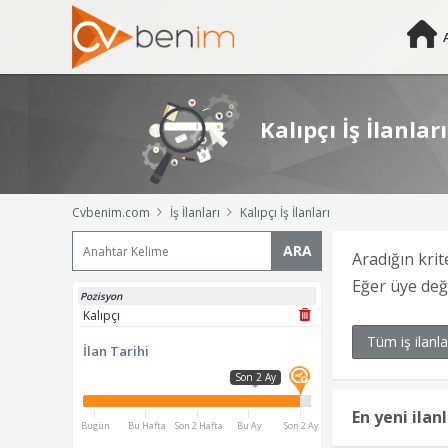
Kalıpçı İş İlanları
Cvbenim.com
İş İlanları
Kalıpçı İş İlanları
ARA
Aradığın krit
Eğer üye de
Pozisyon
Kalıpçı
Tüm iş ilanla
İlan Tarihi
Son 2 Ay
En yeni ilan
Bugün
Bu Hafta
Son 2 Hafta
Bu Ay
Son 2 Ay