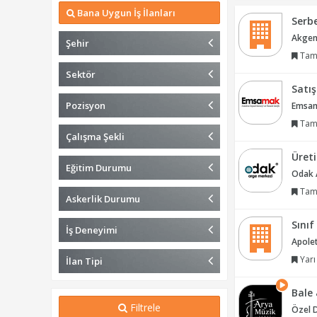
Bana Uygun İş İlanları
Serb
Akgenç
Şehir
Tam
Sektör
Satı
Pozisyon
Emsama
Tam
Çalışma Şekli
Üret
Eğitim Durumu
Odak A
Tam
Askerlik Durumu
Sını
İş Deneyimi
Apolet
Yarı
İlan Tipi
Bale
Filtrele
Özel 