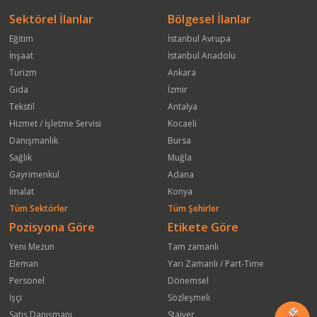
Sektörel İlanlar
Bölgesel İlanlar
Eğitim
İstanbul Avrupa
İnşaat
İstanbul Anadolu
Turizm
Ankara
Gıda
İzmir
Tekstil
Antalya
Hizmet / İşletme Servisi
Kocaeli
Danışmanlık
Bursa
Sağlık
Muğla
Gayrimenkul
Adana
İmalat
Konya
Tüm Sektörler
Tüm Şehirler
Pozisyona Göre
Etikete Göre
Yeni Mezun
Tam zamanlı
Eleman
Yarı Zamanlı / Part-Time
Personel
Dönemsel
İşçi
Sözleşmeli
Satış Danışmanı
Stajyer