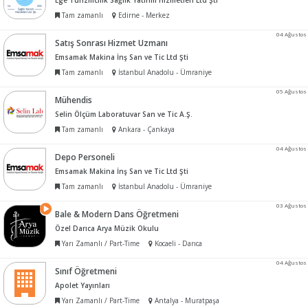
Ege Turizmcilik Sağlık Yatırım Hizmetleri Ltd Şti
Tam zamanlı
Edirne - Merkez
04 Ağustos
Satış Sonrası Hizmet Uzmanı
Emsamak Makina İnş San ve Tic Ltd Şti
Tam zamanlı
İstanbul Anadolu - Ümraniye
05 Ağustos
Mühendis
Selin Ölçüm Laboratuvar San ve Tic A.Ş.
Tam zamanlı
Ankara - Çankaya
04 Ağustos
Depo Personeli
Emsamak Makina İnş San ve Tic Ltd Şti
Tam zamanlı
İstanbul Anadolu - Ümraniye
03 Ağustos
Bale & Modern Dans Öğretmeni
Özel Darıca Arya Müzik Okulu
Yarı Zamanlı / Part-Time
Kocaeli - Darıca
04 Ağustos
Sınıf Öğretmeni
Apolet Yayınları
Yarı Zamanlı / Part-Time
Antalya - Muratpaşa