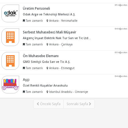
05 Ağustos
Üretim Personeli
Odak Arge ve Teknoloji Merkezi A.Ş.
Tam zamanlı
Ankara - Yenimahalle
04 Ağustos
Serbest Muhasebeci Mali Müşavir
Akgenç İnşaat Elektrik Nak Tur San ve Tic Ltd Şti
Tam zamanlı
Ankara - Çankaya
03 Ağustos
Ön Muhasebe Elemanı
GMO Simitçii Gıda San ve Tic A.Ş.
Tam zamanlı
Ankara - Etimesgut
04 Ağustos
Aşçı
Özel Renkli Kuşaklar Anaokulu
Tam zamanlı
İstanbul Anadolu - Ümraniye
Önceki Sayfa
Sonraki Sayfa