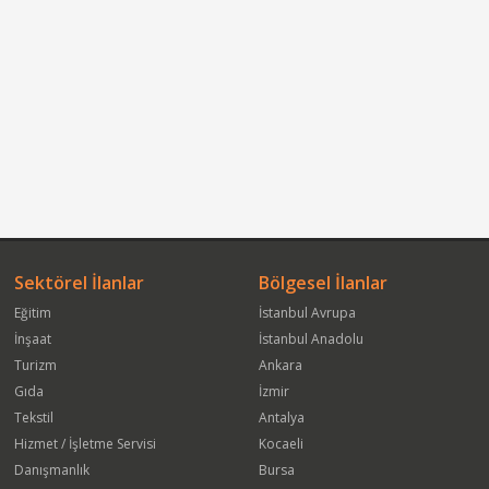
Sektörel İlanlar
Bölgesel İlanlar
Eğitim
İstanbul Avrupa
İnşaat
İstanbul Anadolu
Turizm
Ankara
Gıda
İzmir
Tekstil
Antalya
Hizmet / İşletme Servisi
Kocaeli
Danışmanlık
Bursa