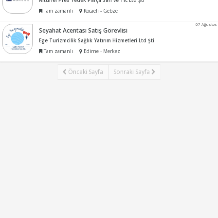
Altunel Pres Yedek Parça San ve Tic Ltd Şti
Tam zamanlı
Kocaeli - Gebze
07 Ağustos
Seyahat Acentası Satış Görevlisi
Ege Turizmcilik Sağlık Yatırım Hizmetleri Ltd Şti
Tam zamanlı
Edirne - Merkez
Önceki Sayfa
Sonraki Sayfa