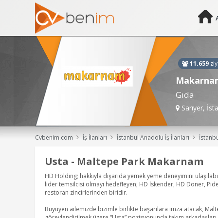
11.659
ziy
Makarnam 
Gıda
Sarıyer, İst
Cvbenim.com
İş İlanları
İstanbul Anadolu İş İlanları
İstanbul Anadolu Usta Öğretici (Aşçılı
Usta - Maltepe Park Makarnam
HD Holding; hakkıyla dışarıda yemek yeme deneyimini ulaşılabi
lider temsilcisi olmayı hedefleyen; HD İskender, HD Döner, Pid
restoran zincirlerinden biridir.
Büyüyen ailemizde bizimle birlikte başarılara imza atacak, M
görevlendirilmek üzere “Usta” pozisyonunda takım arkadaşları 