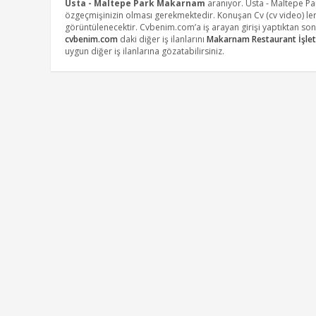
Usta - Maltepe Park Makarnam
aranıyor. Usta - Maltepe P
özgeçmişinizin olması gerekmektedir. Konuşan Cv (cv video) leri
görüntülenecektir. Cvbenim.com’a iş arayan girişi yaptıktan so
cvbenim.com
daki diğer iş ilanlarını
Makarnam Restaurant İşlet
uygun diğer iş ilanlarına gözatabilirsiniz.