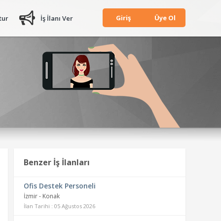
Giriş
Üye Ol
tur
İş İlanı Ver
Benzer İş İlanları
Ofis Destek Personeli
İzmir - Konak
İlan Tarihi : 05 Ağustos 2026