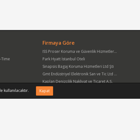
Firmaya Göre
ISS Proser Koruma ve Güvenlik Hizmetleri A.Ş.
t-Time
Park Hyatt İstanbul Oteli
Sinapsis Bagaj Koruma Hizmetleri Ltd Şti
Gmt Endüstriyel Elektronik San ve Tic Ltd Şti
Kaplan Denizcilik Nakliyat ve Ticaret A.Ş.
Yöre Süt Ürünleri Gıda ve İnşaat Pazarlama San Tic A.Ş.
e kullanılacaktır.
Kapat
APlus Hastane Otelcilik Hizmetleri A.Ş.
Acıbadem Sağlık Hizmetleri ve Ticaret A.Ş.
Fmc Metal Makina İmalat İnş San ve Tic Ltd Şti
Can Sanat Yayınları Yapım ve Dağıtım Tic ve San A.Ş.