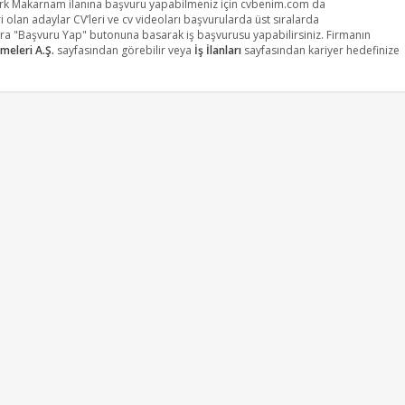
ark Makarnam ilanına başvuru yapabilmeniz için cvbenim.com da
 olan adaylar CV’leri ve cv videoları başvurularda üst sıralarda
nra "Başvuru Yap" butonuna basarak iş başvurusu yapabilirsiniz. Firmanın
meleri A.Ş.
sayfasından görebilir veya
İş İlanları
sayfasından kariyer hedefinize