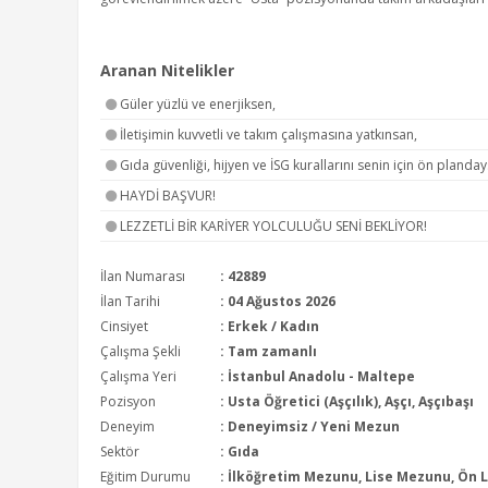
Aranan Nitelikler
Güler yüzlü ve enerjiksen,
İletişimin kuvvetli ve takım çalışmasına yatkınsan,
Gıda güvenliği, hijyen ve İSG kurallarını senin için ön planday
HAYDİ BAŞVUR!
LEZZETLİ BİR KARİYER YOLCULUĞU SENİ BEKLİYOR!
İlan Numarası
: 42889
İlan Tarihi
: 04 Ağustos 2026
Cinsiyet
: Erkek / Kadın
Çalışma Şekli
:
Tam zamanlı
Çalışma Yeri
: İstanbul Anadolu - Maltepe
Pozisyon
:
Usta Öğretici (Aşçılık), Aşçı, Aşçıbaşı
Deneyim
:
Deneyimsiz / Yeni Mezun
Sektör
:
Gıda
Eğitim Durumu
:
İlköğretim Mezunu, Lise Mezunu, Ön