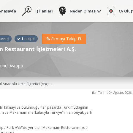
Anasayfa
İş İlanları
Neden Olmasın?
Cv Oluş
Firmayı Takip Et
aretçi
1
takipçi
Restaurant İşletmeleri A.Ş.
anbul Avrupa
k), Aşçı, Aşçıbaşı, Aşçı (Özel Hizmet), Mutfak Şefi, Sıcak Mutfak Aşçısı, Sıcak Şefi, Alakart Aşçısı, Aşçı Yardımcısı, Gastronomi Uzmanı/Mutfak Sanatı Uzmanı İş İlanları
İlan Tarihi : 04 Ağustos 2026
lir kılmayı ve bulunduğu her pazarda Türk mutfağının
em ve Makarnam markalarıyla Türkiye’nin en büyük yerli
altepe Park AVM’de yer alan Makarnam Restoranımızda
arıyoruz.