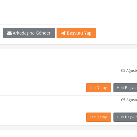
Arkadaşına Gönder
Başvuru Yap
05 Ağust
İlan Detayı
Hızlı Başvur
05 Ağust
İlan Detayı
Hızlı Başvur