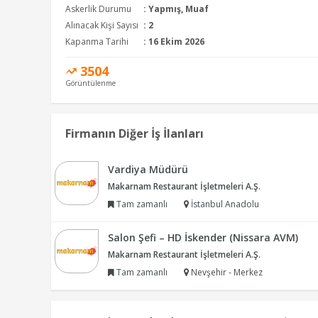
Askerlik Durumu
: Yapmış, Muaf
Alınacak Kişi Sayısı
: 2
Kapanma Tarihi
: 16 Ekim 2026
3504
Görüntülenme
Firmanın Diğer İş İlanları
Vardiya Müdürü
Makarnam Restaurant İşletmeleri A.Ş.
Tam zamanlı
İstanbul Anadolu
Salon Şefi – HD İskender (Nissara AVM)
Makarnam Restaurant İşletmeleri A.Ş.
Tam zamanlı
Nevşehir - Merkez