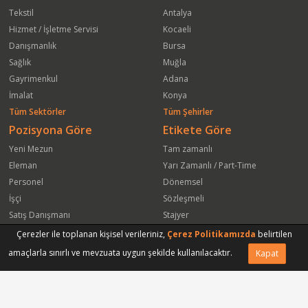
Tekstil
Antalya
Hizmet / İşletme Servisi
Kocaeli
Danışmanlık
Bursa
Sağlık
Muğla
Gayrimenkul
Adana
İmalat
Konya
Tüm Sektörler
Tüm Şehirler
Pozisyona Göre
Etikete Göre
Yeni Mezun
Tam zamanlı
Eleman
Yarı Zamanlı / Part-Time
Personel
Dönemsel
İşçi
Sözleşmeli
Satış Danışmanı
Stajyer
Öğrenci
Freelance
Çerezler ile toplanan kişisel verileriniz,
Çerez Politikamızda
belirtilen
Satış Elemanı
Yeni Mezun
amaçlarla sınırlı ve mevzuata uygun şekilde kullanılacaktır.
Kapat
Arkadaşına Gönder
Başvuru Yap
Vasıfsız Eleman
Engelli
Serbest Meslek
Bugün
Satış Temsilcisi
Bu Haftanın