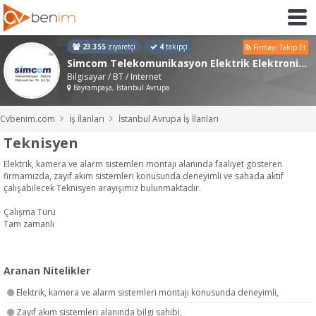
23.355
ziyaretçi
4
takipçi
Firmayı Takip Et
Simcom Telekomunikasyon Elektrik Elektronik San ve Tic Ltd Şti
Bilgisayar / BT / Internet
Bayrampaşa, İstanbul Avrupa
Cvbenim.com
İş İlanları
İstanbul Avrupa İş İlanları
Teknisyen
Elektrik, kamera ve alarm sistemleri montajı alanında faaliyet gösteren
firmamızda, zayıf akım sistemleri konusunda deneyimli ve sahada aktif
çalışabilecek Teknisyen arayışımız bulunmaktadır.
Çalışma Türü
Tam zamanlı
Aranan Nitelikler
Elektrik, kamera ve alarm sistemleri montajı konusunda deneyimli,
Zayıf akım sistemleri alanında bilgi sahibi,