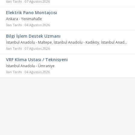
İlan Tarihi : 07 Ağustos 2026
Elektrik Pano Montajcısı
Ankara - Yenimahalle
İlan Tarihi : 04 Ağustos 2026
Bilgi İşlem Destek Uzmanı
İstanbul Anadolu - Maltepe, İstanbul Anadolu - Kadıköy, İstanbul Anadolu - Pendik, İstanbul Anadolu - Ataşehir, İstanbul Anadolu - Kartal, İstanbul Anadolu - Ümraniye, İstanbul Anadolu - Üsküdar, İstanbul Anadolu - Sancaktepe, İstanbul Anadolu - Sultanbeyli, İstanbul Anadolu - Tuzla, İstanbul Anadolu - Çekmeköy
İlan Tarihi : 07 Ağustos 2026
VRF Klima Ustası / Teknisyeni
İstanbul Anadolu - Ümraniye
İlan Tarihi : 04 Ağustos 2026