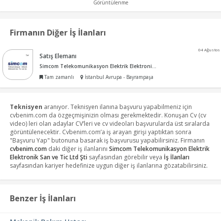
Görüntülenme
Firmanın Diğer İş İlanları
04 Ağustos
Satış Elemanı
Simcom Telekomunikasyon Elektrik Elektronik San ve Tic Ltd Şti
Tam zamanlı
İstanbul Avrupa - Bayrampaşa
Teknisyen
aranıyor. Teknisyen ilanına başvuru yapabilmeniz için
cvbenim.com da özgeçmişinizin olması gerekmektedir. Konuşan Cv (cv
video) leri olan adaylar CV’leri ve cv videoları başvurularda üst sıralarda
görüntülenecektir. Cvbenim.com’a iş arayan girişi yaptıktan sonra
"Başvuru Yap" butonuna basarak iş başvurusu yapabilirsiniz. Firmanın
cvbenim.com
daki diğer iş ilanlarını
Simcom Telekomunikasyon Elektrik
Elektronik San ve Tic Ltd Şti
sayfasından görebilir veya
İş İlanları
sayfasından kariyer hedefinize uygun diğer iş ilanlarına gözatabilirsiniz.
Benzer İş İlanları