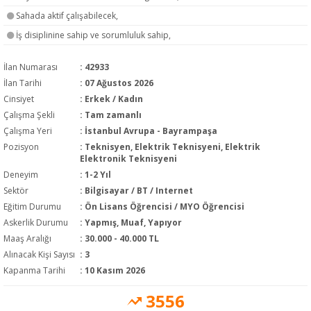
Sahada aktif çalışabilecek,
İş disiplinine sahip ve sorumluluk sahip,
İlan Numarası
: 42933
İlan Tarihi
: 07 Ağustos 2026
Cinsiyet
: Erkek / Kadın
Çalışma Şekli
:
Tam zamanlı
Çalışma Yeri
: İstanbul Avrupa - Bayrampaşa
Pozisyon
:
Teknisyen, Elektrik Teknisyeni, Elektrik
Elektronik Teknisyeni
Deneyim
:
1-2 Yıl
Sektör
:
Bilgisayar / BT / Internet
Eğitim Durumu
:
Ön Lisans Öğrencisi / MYO Öğrencisi
Askerlik Durumu
: Yapmış, Muaf, Yapıyor
Maaş Aralığı
:
30.000 - 40.000 TL
Alınacak Kişi Sayısı
: 3
Kapanma Tarihi
: 10 Kasım 2026
3556