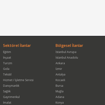
Sektörel İlanlar
Bölgesel İlanlar
Eğitim
İstanbul Avrupa
İnşaat
İstanbul Anadolu
Turizm
Ankara
Gıda
İzmir
Tekstil
Antalya
Hizmet / İşletme Servisi
Kocaeli
Danışmanlık
Bursa
Sağlık
Muğla
Gayrimenkul
Adana
İmalat
Konya