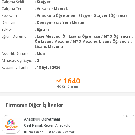
Çalışma Şekli
:
Stajyer
Çalışma Yeri
: Ankara - Mamak
Pozisyon
:
Anaokulu Öğretmeni, Stajyer, Stajyer (Öğrenci)
Deneyim
:
Deneyimsiz / Yeni Mezun
Sektör
:
Eğitim
Eğitim Durumu
:
Lise Mezunu, Ön Lisans Öğrencisi / MYO Öğrencisi,
Ön Lisans Mezunu / MYO Mezunu, Lisans Öğrencisi,
Lisans Mezunu
Askerlik Durumu
: Muaf
Alınacak Kişi Sayısı
: 2
Kapanma Tarihi
: 18 Eylül 2026
1640
Görüntülenme
Firmanın Diğer İş İlanları
05 Ağustos
Anaokulu Öğretmeni
Özel Mamak Reyyan Anaokulu
Tam zamanlı
Ankara - Mamak