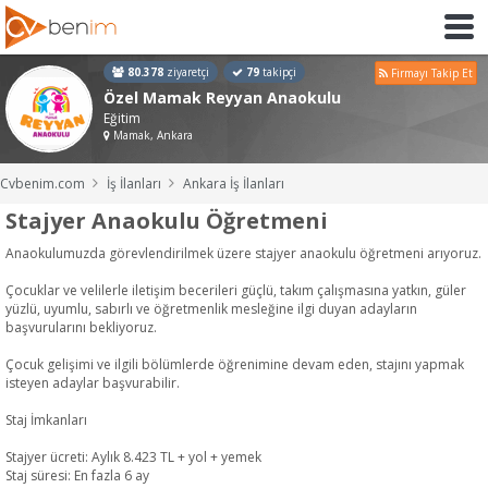
80.378
ziyaretçi
79
takipçi
Firmayı Takip Et
Özel Mamak Reyyan Anaokulu
Eğitim
Mamak, Ankara
Cvbenim.com
İş İlanları
Ankara İş İlanları
Stajyer Anaokulu Öğretmeni
Anaokulumuzda görevlendirilmek üzere stajyer anaokulu öğretmeni arıyoruz.
Çocuklar ve velilerle iletişim becerileri güçlü, takım çalışmasına yatkın, güler
yüzlü, uyumlu, sabırlı ve öğretmenlik mesleğine ilgi duyan adayların
başvurularını bekliyoruz.
Çocuk gelişimi ve ilgili bölümlerde öğrenimine devam eden, stajını yapmak
isteyen adaylar başvurabilir.
Staj İmkanları
Stajyer ücreti: Aylık 8.423 TL + yol + yemek
Staj süresi: En fazla 6 ay