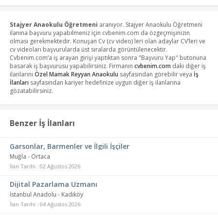
Stajyer Anaokulu Öğretmeni
aranıyor. Stajyer Anaokulu Öğretmeni
ilanına başvuru yapabilmeniz için cvbenim.com da özgeçmişinizin
olması gerekmektedir. Konuşan Cv (cv video) leri olan adaylar CV’leri ve
cv videoları başvurularda üst sıralarda görüntülenecektir.
Cvbenim.com’a iş arayan girişi yaptıktan sonra "Başvuru Yap" butonuna
basarak iş başvurusu yapabilirsiniz. Firmanın
cvbenim.com
daki diğer iş
ilanlarını
Özel Mamak Reyyan Anaokulu
sayfasından görebilir veya
İş
İlanları
sayfasından kariyer hedefinize uygun diğer iş ilanlarına
gözatabilirsiniz.
Benzer İş İlanları
Garsonlar, Barmenler ve İlgili İşçiler
Muğla - Ortaca
İlan Tarihi : 02 Ağustos 2026
Dijital Pazarlama Uzmanı
İstanbul Anadolu - Kadıköy
İlan Tarihi : 04 Ağustos 2026