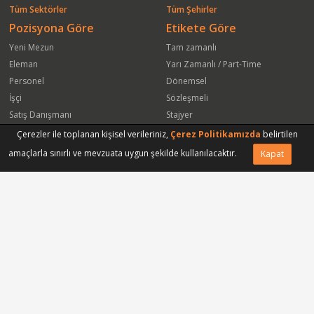
Tüm Sektörler
Tüm Şehirler
Pozisyona Göre
Etikete Göre
Yeni Mezun
Tam zamanlı
Eleman
Yarı Zamanlı / Part-Time
Personel
Dönemsel
İşçi
Sözleşmeli
Satış Danışmanı
Stajyer
Öğrenci
Freelance
Çerezler ile toplanan kişisel verileriniz,
Çerez Politikamızda
belirtilen
Satış Elemanı
Yeni Mezun
amaçlarla sınırlı ve mevzuata uygun şekilde kullanılacaktır.
Kapat
Arkadaşına Gönder
Başvuru Yap
Vasıfsız Eleman
Engelli
Serbest Meslek
Bugün
Satış Temsilcisi
Bu Haftanın
Tüm Pozisyonlar
Firmaya Göre
ISS Proser Koruma ve Güvenlik Hizmetleri A.Ş.
Park Hyatt İstanbul Oteli
Sinapsis Bagaj Koruma Hizmetleri Ltd Şti
Gmt Endüstriyel Elektronik San ve Tic Ltd Şti