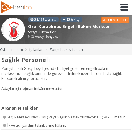
32.107
ziyaretçi
23
takipçi
Firmayı Takip Et
Özel Karaelmas Engelli Bakım Merkezi
Sosyal Hizmetler
Gökçebey, Zonguldak
Cvbenim.com
İş İlanları
Zonguldak İş İlanları
Sağlık Personeli
Zonguldak ili Gökçebey ilçesinde faaliyet gösteren engelli bakım
merkezimizin sağlık biriminde görevlendirilmek üzere birden fazla Sağlık
Personeli alımı yapılacaktır.
Adaylar için lojman imkânı mevcuttur.
Aranan Nitelikler
Sağlık Meslek Lisesi (SML) veya Sağlık Meslek Yüksekokulu (SMYO) mezunu,
İlk ve acil yardım tekniklerine hâkim,