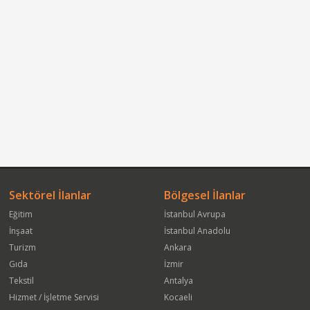
Sektörel İlanlar
Bölgesel İlanlar
Eğitim
İstanbul Avrupa
İnşaat
İstanbul Anadolu
Turizm
Ankara
Gıda
İzmir
Tekstil
Antalya
Hizmet / İşletme Servisi
Kocaeli