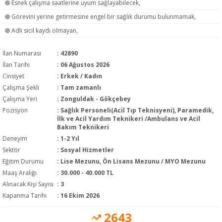
Esnek çalışma saatlerine uyum sağlayabilecek,
Görevini yerine getirmesine engel bir sağlık durumu bulunmamak,
Adli sicil kaydı olmayan,
İlan Numarası
: 42890
İlan Tarihi
: 06 Ağustos 2026
Cinsiyet
: Erkek / Kadın
Çalışma Şekli
:
Tam zamanlı
Çalışma Yeri
: Zonguldak - Gökçebey
Pozisyon
:
Sağlık Personeli(Acil Tıp Teknisyeni), Paramedik,
İlk ve Acil Yardım Teknikeri /Ambulans ve Acil
Bakım Teknikeri
Deneyim
:
1-2 Yıl
Sektör
:
Sosyal Hizmetler
Eğitim Durumu
:
Lise Mezunu, Ön Lisans Mezunu / MYO Mezunu
Maaş Aralığı
:
30.000 - 40.000 TL
Alınacak Kişi Sayısı
: 3
Kapanma Tarihi
: 16 Ekim 2026
2643