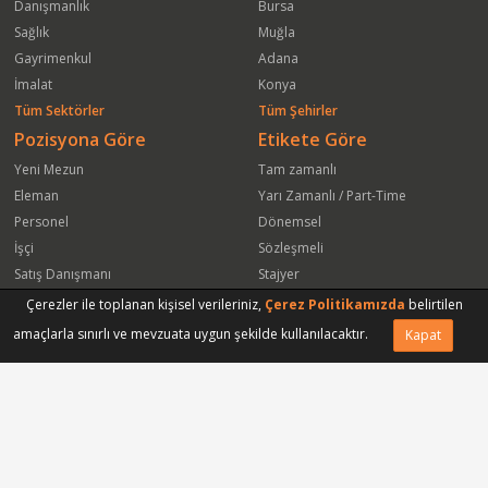
Danışmanlık
Bursa
Sağlık
Muğla
Gayrimenkul
Adana
İmalat
Konya
Tüm Sektörler
Tüm Şehirler
Pozisyona Göre
Etikete Göre
Yeni Mezun
Tam zamanlı
Eleman
Yarı Zamanlı / Part-Time
Personel
Dönemsel
İşçi
Sözleşmeli
Satış Danışmanı
Stajyer
Öğrenci
Freelance
Çerezler ile toplanan kişisel verileriniz,
Çerez Politikamızda
belirtilen
Satış Elemanı
Yeni Mezun
amaçlarla sınırlı ve mevzuata uygun şekilde kullanılacaktır.
Kapat
Arkadaşına Gönder
Başvuru Yap
Vasıfsız Eleman
Engelli
Serbest Meslek
Bugün
Satış Temsilcisi
Bu Haftanın
Tüm Pozisyonlar
Firmaya Göre