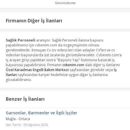
Görüntülenme
Firmanın Diğer İş İlanları
Sağlık Personeli
aranıyor. Sağlık Personeli ilanına başvuru
yapabilmeniz için cvbenim.com da özgeçmişinizin olması
gerekmektedir. Konuşan Cv (cv video) leri olan adaylar CV’leri ve cv
videoları başvurularda üst sıralarda görüntülenecektir. Cvbenim.com’a
iş arayan girişi yaptıktan sonra "Başvuru Yap" butonuna basarak iş
başvurusu yapabilirsiniz. Firmanın
cvbenim.com
daki diğer iş ilanlarını
Özel Karaelmas Engelli Bakım Merkezi
sayfasından görebilir veya
İş
İlanları
sayfasından kariyer hedefinize uygun diğer iş ilanlarına
gözatabilirsiniz.
Benzer İş İlanları
Garsonlar, Barmenler ve İlgili İşçiler
Muğla - Ortaca
İlan Tarihi : 06 Ağustos 2026