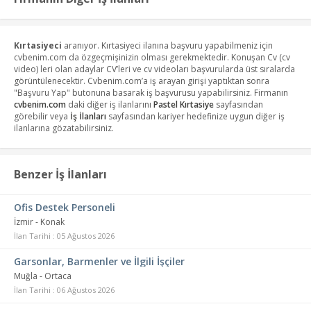
Kırtasiyeci
aranıyor. Kırtasiyeci ilanına başvuru yapabilmeniz için
cvbenim.com da özgeçmişinizin olması gerekmektedir. Konuşan Cv (cv
video) leri olan adaylar CV’leri ve cv videoları başvurularda üst sıralarda
görüntülenecektir. Cvbenim.com’a iş arayan girişi yaptıktan sonra
"Başvuru Yap" butonuna basarak iş başvurusu yapabilirsiniz. Firmanın
cvbenim.com
daki diğer iş ilanlarını
Pastel Kırtasiye
sayfasından
görebilir veya
İş İlanları
sayfasından kariyer hedefinize uygun diğer iş
ilanlarına gözatabilirsiniz.
Benzer İş İlanları
Ofis Destek Personeli
İzmir - Konak
İlan Tarihi : 05 Ağustos 2026
Garsonlar, Barmenler ve İlgili İşçiler
Muğla - Ortaca
İlan Tarihi : 06 Ağustos 2026