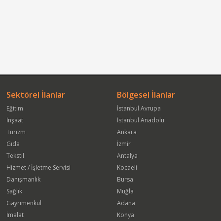
Sektörel İlanlar
Bölgesel İlanlar
Eğitim
İstanbul Avrupa
İnşaat
İstanbul Anadolu
Turizm
Ankara
Gıda
İzmir
Tekstil
Antalya
Hizmet / İşletme Servisi
Kocaeli
Danışmanlık
Bursa
Sağlık
Muğla
Gayrimenkul
Adana
İmalat
Konya