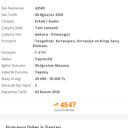
İlan Numarası
: 42565
İlan Tarihi
: 06 Ağustos 2026
Cinsiyet
: Erkek / Kadın
Çalışma Şekli
:
Tam zamanlı
Çalışma Yeri
: Ankara - Etimesgut
Pozisyon
:
Tezgahtar, Kırtasiyeci, Kırtasiye ve Kitap Satış
Elemanı
Deneyim
:
1-2 Yıl
Sektör
:
Yayıncılık
Eğitim Durumu
:
İlköğretim Mezunu
Askerlik Durumu
: Yapmış
Maaş Aralığı
:
20.000 - 30.000 TL
Alınacak Kişi Sayısı
: 2
Kapanma Tarihi
: 02 Kasım 2026
4547
Görüntülenme
Firmanın Diğer İş İlanları