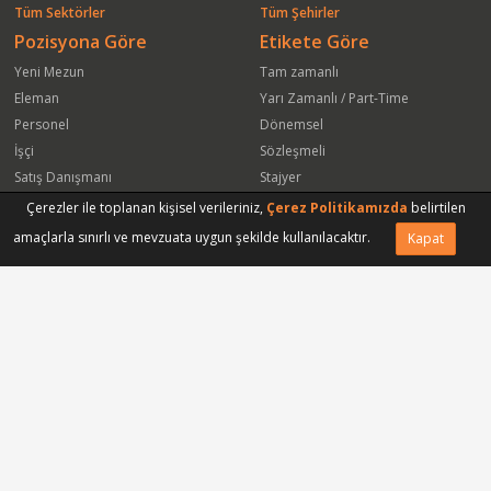
Tüm Sektörler
Tüm Şehirler
Pozisyona Göre
Etikete Göre
Yeni Mezun
Tam zamanlı
Eleman
Yarı Zamanlı / Part-Time
Personel
Dönemsel
İşçi
Sözleşmeli
Satış Danışmanı
Stajyer
Öğrenci
Freelance
Çerezler ile toplanan kişisel verileriniz,
Çerez Politikamızda
belirtilen
Satış Elemanı
Yeni Mezun
amaçlarla sınırlı ve mevzuata uygun şekilde kullanılacaktır.
Kapat
Arkadaşına Gönder
Başvuru Yap
Vasıfsız Eleman
Engelli
Serbest Meslek
Bugün
Satış Temsilcisi
Bu Haftanın
Tüm Pozisyonlar
Firmaya Göre
ISS Proser Koruma ve Güvenlik Hizmetleri A.Ş.
Park Hyatt İstanbul Oteli
Sinapsis Bagaj Koruma Hizmetleri Ltd Şti
Gmt Endüstriyel Elektronik San ve Tic Ltd Şti