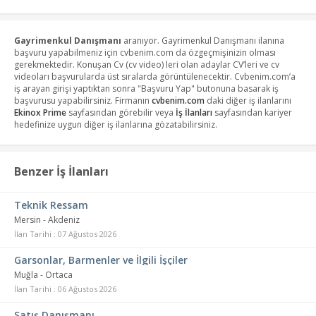
Gayrimenkul Danışmanı
aranıyor. Gayrimenkul Danışmanı ilanına
başvuru yapabilmeniz için cvbenim.com da özgeçmişinizin olması
gerekmektedir. Konuşan Cv (cv video) leri olan adaylar CV’leri ve cv
videoları başvurularda üst sıralarda görüntülenecektir. Cvbenim.com’a
iş arayan girişi yaptıktan sonra "Başvuru Yap" butonuna basarak iş
başvurusu yapabilirsiniz. Firmanın
cvbenim.com
daki diğer iş ilanlarını
Ekinox Prime
sayfasından görebilir veya
İş İlanları
sayfasından kariyer
hedefinize uygun diğer iş ilanlarına gözatabilirsiniz.
Benzer İş İlanları
Teknik Ressam
Mersin - Akdeniz
İlan Tarihi : 07 Ağustos 2026
Garsonlar, Barmenler ve İlgili İşçiler
Muğla - Ortaca
İlan Tarihi : 06 Ağustos 2026
Satış Danışmanı