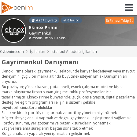
4.267
ziyaretçi
0
takipçi
Firmayı Takip Et
Ekinox Prime
Gayrimenkul
Pendik, İstanbul Anadolu
Cvbenim.com
İş İlanları
İstanbul Anadolu İş İlanları
Gayrimenkul Danışmanı
Ekinox Prime olarak, gayrimenkul sektöründe kariyer hedefleyen veya mevcut
deneyimini güçlü bir marka altında büyütmek isteyen Emlak Danışmanları
arıyoruz.
Bu pozisyon; yüksek kazanç potansiyeli, esnek çalışma modeli ve kişisel
marka oluşturma fırsatı sunan girişimci ruhlu profesyoneller için
tasarlanmıştır. Ekinox Prime bünyesinde; güçlü ofis altyapısı, dijital pazarlama
desteği ve eğitim programları ile işinizi sistemli şekilde
büyütebilirsiniz.Sorumluluklar
Satılık ve kiralık portföy oluşturmak ve portföy yönetimini yürütmek
Müşteri ihtiyaç analizi yapmak ve doğru gayrimenkul eşleştirmesi sağlamak
Portföy sunumu, yer gösterimi ve pazarlık süreçlerini yönetmek
Satış ve kiralama süreçlerini baştan sona takip etmek
Bölge analizleri yaparak yeni iş fırsatları geliştirmek