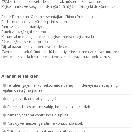
CRM sistemini etkin şekilde kullanarak müşteri takibi yapmak
Kişisel marka ve sosyal medya görünürlüğünü aktif şekilde yönetmek
Emlak Danışmanı Olmanın Avantajları (Ekinox Prime’da)
Performansa dayalı yüksek prim sistemi
Sınırsız kazanç potansiyeli
Esnek ve özgür çalışma modeli
Kurumsal marka gücü altında kişisel marka oluşturma fırsatı
Sürekli eğitim ve mentorluk desteği
Dijital pazarlama ve operasyonel destek
Gayrimenkul sektöründe güçlü bir kariyer inşa etmek ve kazancınızı kendi
performansınızla belirlemek istiyorsanız başvurunuzu bekliyoruz.
Aranan Nitelikler
Tercihen gayrimenkul sektöründe deneyimli (deneyimsiz adaylar için
eğitim desteği sağlanır)
İletişim ve ikna kabiliyeti güçlü
Girişimci bakış açısına sahip, hedef ve sonuç odaklı
Zaman yönetimi konusunda disiplinli
Portföy ve müşteri geliştirme konusunda istekli
Dijital araçları ve sosyal medyayı etkin kullanabilen