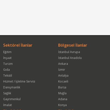
Sektörel İlanlar
Bölgesel İlanlar
Eğitim
İstanbul Avrupa
İnşaat
İstanbul Anadolu
Turizm
Ankara
Gıda
İzmir
Tekstil
Antalya
Hizmet / İşletme Servisi
Kocaeli
Danışmanlık
Bursa
Sağlık
Muğla
Gayrimenkul
Adana
İmalat
Konya