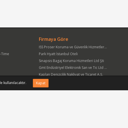
Firmaya Göre
ISS Proser Koruma ve Güvenlik Hizmetleri A.Ş.
t-Time
Park Hyatt İstanbul Oteli
Sinapsis Bagaj Koruma Hizmetleri Ltd Şti
Gmt Endüstriyel Elektronik San ve Tic Ltd Şti
Kaplan Denizcilik Nakliyat ve Ticaret A.Ş.
Yöre Süt Ürünleri Gıda ve İnşaat Pazarlama San Tic A.Ş.
e kullanılacaktır.
Kapat
APlus Hastane Otelcilik Hizmetleri A.Ş.
Acıbadem Sağlık Hizmetleri ve Ticaret A.Ş.
Fmc Metal Makina İmalat İnş San ve Tic Ltd Şti
Can Sanat Yayınları Yapım ve Dağıtım Tic ve San A.Ş.