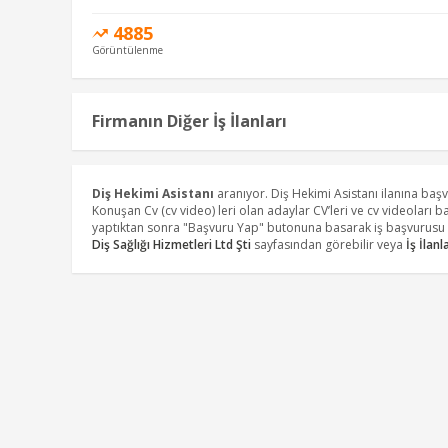
4885
Görüntülenme
Firmanın Diğer İş İlanları
Diş Hekimi Asistanı
aranıyor. Diş Hekimi Asistanı ilanına ba
Konuşan Cv (cv video) leri olan adaylar CV’leri ve cv videoları 
yaptıktan sonra "Başvuru Yap" butonuna basarak iş başvurusu y
Diş Sağlığı Hizmetleri Ltd Şti
sayfasından görebilir veya
İş İlanl