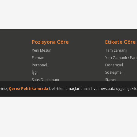
Pozisyona Göre
Etikete Göre
Yeni Mezun
Tam zamanlı
Eleman
Yarı Zamanlı / Par
Personel
Dönemsel
İşçi
Sözleşmeli
Satış Danışmanı
Stajyer
Öğrenci
Freelance
riniz,
Çerez Politikamızda
belirtilen amaçlarla sınırlı ve mevzuata uygun şekild
Satış Elemanı
Yeni Mezun
Vasıfsız Eleman
Engelli
Serbest Meslek
Bugün
Satış Temsilcisi
Bu Haftanın
Tüm Pozisyonlar