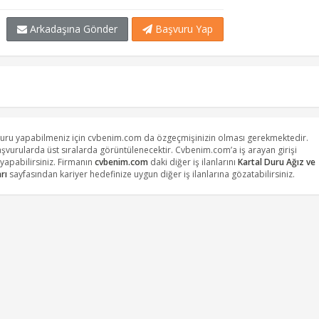
Arkadaşına Gönder
Başvuru Yap
şvuru yapabilmeniz için cvbenim.com da özgeçmişinizin olması gerekmektedir.
başvurularda üst sıralarda görüntülenecektir. Cvbenim.com’a iş arayan girişi
apabilirsiniz. Firmanın
cvbenim.com
daki diğer iş ilanlarını
Kartal Duru Ağız ve
arı
sayfasından kariyer hedefinize uygun diğer iş ilanlarına gözatabilirsiniz.