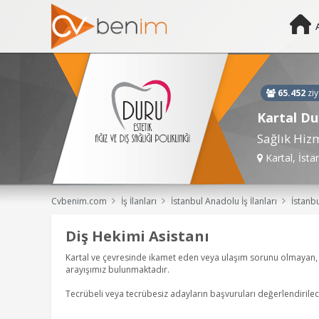
65.452
ziy
Kartal Dur
Sağlık Hizm
Kartal, İsta
Cvbenim.com
İş İlanları
İstanbul Anadolu İş İlanları
İstanbul Anadolu Diş Hekimi Asistanı, Asist
Diş Hekimi Asistanı
Kartal ve çevresinde ikamet eden veya ulaşım sorunu olmayan, 
arayışımız bulunmaktadır.
Tecrübeli veya tecrübesiz adayların başvuruları değerlendirilec