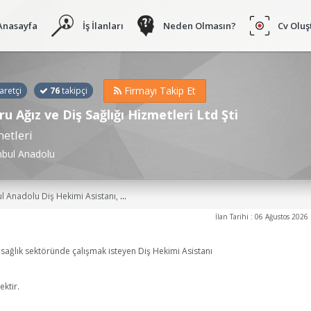
Anasayfa
İş İlanları
Neden Olmasın?
Cv Oluş
Firmayı Takip Et
aretçi
76
takipçi
u Ağız ve Diş Sağlığı Hizmetleri Ltd Şti
etleri
nbul Anadolu
an, Tıbbi Dokümantasyoncu ve Sekreter, Tıbbi Sekreter, Sağlık Kurumu İşletmeciliği Meslek Elemanı, Yeni Mezun, Sağlık Kurumları İşletmeciliği, Hemşire, Sekreter, Yönetici Asistanı İş İlanları
İlan Tarihi : 06 Ağustos 2026
sağlık sektöründe çalışmak isteyen Diş Hekimi Asistanı
ektir.