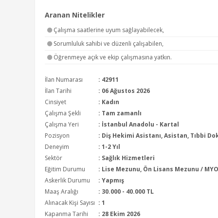
Aranan Nitelikler
Çalışma saatlerine uyum sağlayabilecek,
Sorumluluk sahibi ve düzenli çalışabilen,
Öğrenmeye açık ve ekip çalışmasına yatkın.
İlan Numarası
: 42911
İlan Tarihi
: 06 Ağustos 2026
Cinsiyet
: Kadın
Çalışma Şekli
:
Tam zamanlı
Çalışma Yeri
: İstanbul Anadolu - Kartal
Pozisyon
:
Diş Hekimi Asistanı, Asistan, Tıbbi 
Deneyim
:
1-2 Yıl
Sektör
:
Sağlık Hizmetleri
Eğitim Durumu
:
Lise Mezunu, Ön Lisans Mezunu / MY
Askerlik Durumu
: Yapmış
Maaş Aralığı
:
30.000 - 40.000 TL
Alınacak Kişi Sayısı
: 1
Kapanma Tarihi
: 28 Ekim 2026