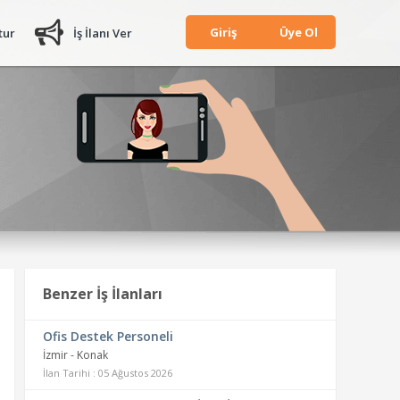
Giriş
Üye Ol
tur
İş İlanı Ver
Benzer İş İlanları
Ofis Destek Personeli
İzmir - Konak
İlan Tarihi : 05 Ağustos 2026