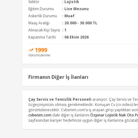
Sektör
:
Lojistik
Eğitim Durumu
:
Lise Mezunu
Askerlik Durumu
: Muaf
Maaş Aralığı
:
20.000 - 30.000 TL
Alınacak Kişi Sayısı
: 1
Kapanma Tarihi
: 06 Ekim 2026
1999
Görüntülenme
Firmanın Diğer İş İlanları
Çay Servis ve Temizlik Personeli
aranıyor. Çay Servis ve Te
özgeçmişinizin olması gerekmektedir. Konuşan Cv (cv video) leri
görüntülenecektir. Cvbenim.com’a iş arayan girişi yaptıktan so
cvbenim.com
daki diğer iş ilanlarını
Özpınar Lojistik Nak Oto Pe
sayfasından kariyer hedefinize uygun diğer iş ilanlarına gözatabi