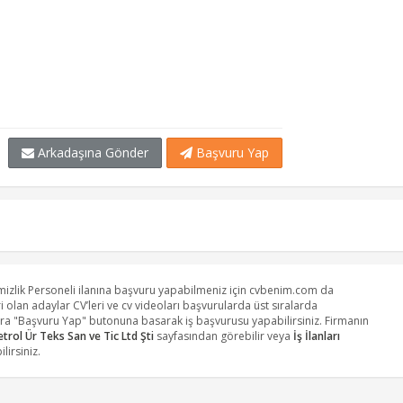
Arkadaşına Gönder
Başvuru Yap
mizlik Personeli ilanına başvuru yapabilmeniz için cvbenim.com da
 olan adaylar CV’leri ve cv videoları başvurularda üst sıralarda
nra "Başvuru Yap" butonuna basarak iş başvurusu yapabilirsiniz. Firmanın
trol Ür Teks San ve Tic Ltd Şti
sayfasından görebilir veya
İş İlanları
lirsiniz.