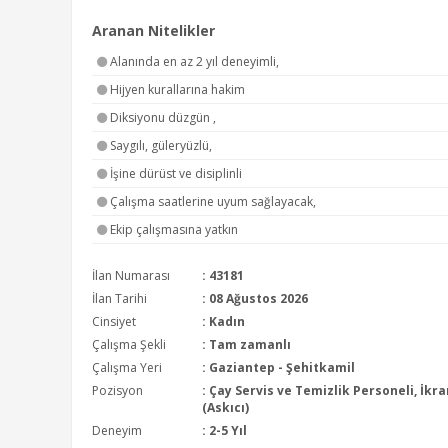
Aranan Nitelikler
Alanında en az 2 yıl deneyimli,
Hijyen kurallarına hakim
Diksiyonu düzgün ,
Saygılı, güleryüzlü,
İşine dürüst ve disiplinli
Çalışma saatlerine uyum sağlayacak,
Ekip çalışmasına yatkın
İlan Numarası
: 43181
İlan Tarihi
: 08 Ağustos 2026
Cinsiyet
: Kadın
Çalışma Şekli
:
Tam zamanlı
Çalışma Yeri
: Gaziantep - Şehitkamil
Pozisyon
:
Çay Servis ve Temizlik Personeli, İkr
(Askıcı)
Deneyim
:
2-5 Yıl