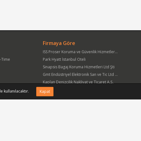
Firmaya Göre
ISS Proser Koruma ve Güvenlik Hizmetleri A.Ş.
t-Time
Park Hyatt İstanbul Oteli
Sinapsis Bagaj Koruma Hizmetleri Ltd Şti
Gmt Endüstriyel Elektronik San ve Tic Ltd Şti
Kaplan Denizcilik Nakliyat ve Ticaret A.Ş.
Yöre Süt Ürünleri Gıda ve İnşaat Pazarlama San Tic A.Ş.
e kullanılacaktır.
Kapat
APlus Hastane Otelcilik Hizmetleri A.Ş.
Acıbadem Sağlık Hizmetleri ve Ticaret A.Ş.
Fmc Metal Makina İmalat İnş San ve Tic Ltd Şti
Can Sanat Yayınları Yapım ve Dağıtım Tic ve San A.Ş.