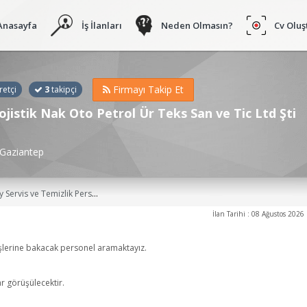
Anasayfa
İş İlanları
Neden Olmasın?
Cv Oluş
Firmayı Takip Et
retçi
3
takipçi
ojistik Nak Oto Petrol Ür Teks San ve Tic Ltd Şti
 Gaziantep
y Servis Elemanı (Askıcı), Temizlik Görevlisi, Temizlik Personeli, Çaycı, Vasıfsız Eleman, Personel, Eleman, Ofis Elemanı İş İlanları
İlan Tarihi : 08 Ağustos 2026
işlerine bakacak personel aramaktayız.
r görüşülecektir.