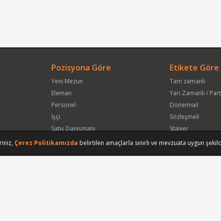
Pozisyona Göre
Etikete Göre
Yeni Mezun
Tam zamanlı
Eleman
Yarı Zamanlı / Par
Personel
Dönemsel
İşçi
Sözleşmeli
Satış Danışmanı
Stajyer
Öğrenci
Freelance
riniz,
Çerez Politikamızda
belirtilen amaçlarla sınırlı ve mevzuata uygun şekild
Satış Elemanı
Yeni Mezun
Vasıfsız Eleman
Engelli
Serbest Meslek
Bugün
Satış Temsilcisi
Bu Haftanın
Tüm Pozisyonlar