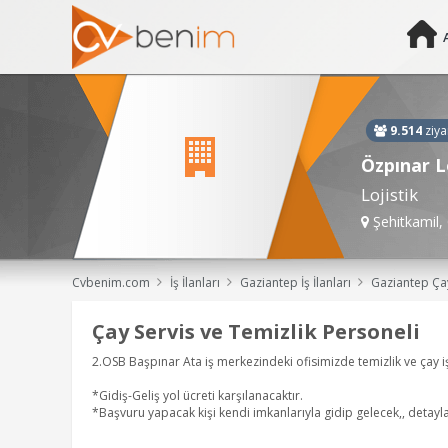
9.514
ziya
Özpınar L
Lojistik
Şehitkamil,
Cvbenim.com
İş İlanları
Gaziantep İş İlanları
Gaziantep Çay Servis ve Temizlik Personeli, İkram ve Temizlik Personeli, Ça
Çay Servis ve Temizlik Personeli
2.OSB Başpınar Ata iş merkezindeki ofisimizde temizlik ve çay 
*Gidiş-Geliş yol ücreti karşılanacaktır.
*Başvuru yapacak kişi kendi imkanlarıyla gidip gelecek,, detayla