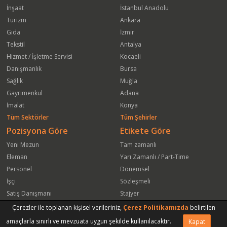
İnşaat
İstanbul Anadolu
Turizm
Ankara
Gıda
İzmir
Tekstil
Antalya
Hizmet / İşletme Servisi
Kocaeli
Danışmanlık
Bursa
Sağlık
Muğla
Gayrimenkul
Adana
İmalat
Konya
Tüm Sektörler
Tüm Şehirler
Pozisyona Göre
Etikete Göre
Yeni Mezun
Tam zamanlı
Eleman
Yarı Zamanlı / Part-Time
Personel
Dönemsel
İşçi
Sözleşmeli
Satış Danışmanı
Stajyer
Öğrenci
Freelance
Çerezler ile toplanan kişisel verileriniz,
Çerez Politikamızda
belirtilen
Satış Elemanı
Yeni Mezun
amaçlarla sınırlı ve mevzuata uygun şekilde kullanılacaktır.
Kapat
Arkadaşına Gönder
Başvuru Yap