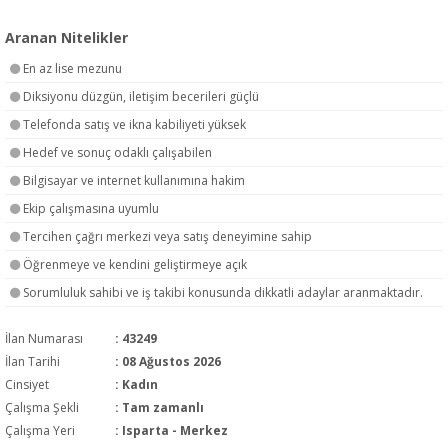
Aranan Nitelikler
En az lise mezunu
Diksiyonu düzgün, iletişim becerileri güçlü
Telefonda satış ve ikna kabiliyeti yüksek
Hedef ve sonuç odaklı çalışabilen
Bilgisayar ve internet kullanımına hakim
Ekip çalışmasına uyumlu
Tercihen çağrı merkezi veya satış deneyimine sahip
Öğrenmeye ve kendini geliştirmeye açık
Sorumluluk sahibi ve iş takibi konusunda dikkatli adaylar aranmaktadır.
İlan Numarası
: 43249
İlan Tarihi
: 08 Ağustos 2026
Cinsiyet
: Kadın
Çalışma Şekli
:
Tam zamanlı
Çalışma Yeri
: Isparta - Merkez