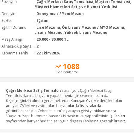
Pozisyon
:
Çağrı Merkezi Satış Temsilcisi, Müşteri Temsilcisi,
Müşteri Hizmetleri Satış ve Hizmet Yetkilisi
Deneyim
:
Deneyimsiz / Yeni Mezun
Sektör
:
Eğitim
Eğitim Durumu
:
Lise Mezunu, Ön Lisans Mezunu / MYO Mezunu,
Lisans Mezunu, Yüksek Lisans Mezunu
Maaş Aralığı
:
20.000 - 30.000 TL
Alınacak Kişi Sayısı
: 2
Kapanma Tarihi
: 22 Ekim 2026
1088
Görüntülenme
Çağrı Merkezi Satış Temsilcisi
aranıyor. Çağrı Merkezi Satış
Temsilcisi ilanına başvuru yapabilmeniz için cvbenim.com da
özgeçmişinizin olması gerekmektedir. Konuşan Cv (cv video) leri olan
adaylar CV’leri ve cv videoları başvurularda üst sıralarda
görüntülenecektir. Cvbenim.com’a iş arayan girişi yaptıktan sonra
"Başvuru Yap" butonuna basarak iş başvurusu yapabilirsiniz.
İş İlanları
sayfasından kariyer hedefinize uygun diğer iş ilanlarına gözatabilirsiniz.