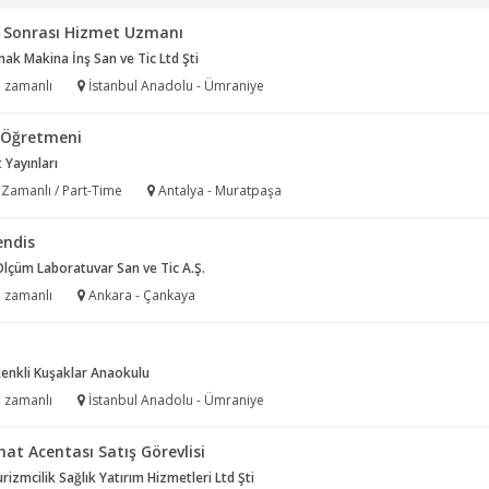
ş Sonrası Hizmet Uzmanı
k Makina İnş San ve Tic Ltd Şti
 zamanlı
İstanbul Anadolu - Ümraniye
f Öğretmeni
 Yayınları
 Zamanlı / Part-Time
Antalya - Muratpaşa
ndis
Ölçüm Laboratuvar San ve Tic A.Ş.
 zamanlı
Ankara - Çankaya
enkli Kuşaklar Anaokulu
 zamanlı
İstanbul Anadolu - Ümraniye
at Acentası Satış Görevlisi
rizmcilik Sağlık Yatırım Hizmetleri Ltd Şti