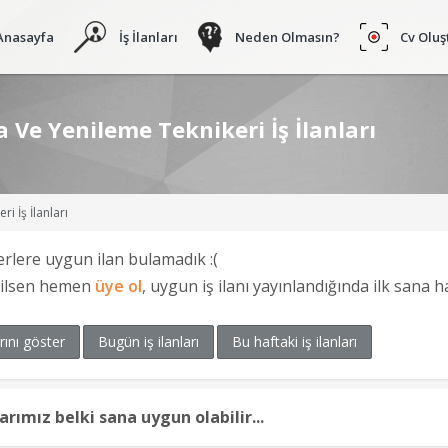
Anasayfa
İş İlanları
Neden Olmasın?
Cv Oluş
Ve Yenileme Teknikeri İş İlanları
i İş İlanları
erlere uygun ilan bulamadık :(
ğilsen hemen
üye ol
, uygun iş ilanı yayınlandığında ilk sana 
rını göster
Bugün iş ilanları
Bu haftaki iş ilanları
larımız belki sana uygun olabilir...