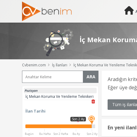
İç Mekan Koruma 
Cvbenim.com
İş İlanları
İç Mekan Koruma Ve Yenileme Tekniker
ARA
Aradığın krit
Eğer üye de
Pozisyon
İç Mekan Koruma Ve Yenileme Teknikeri
Tüm iş ilanla
İlan Tarihi
Son 2 Ay
En yeni ilan
Bugün
Bu Hafta
Son 2 Hafta
Bu Ay
Son 2 Ay