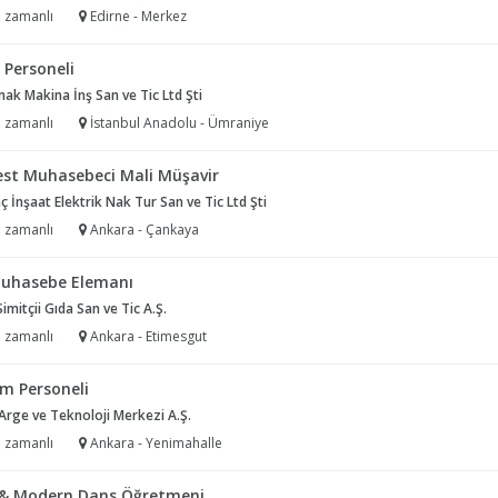
 zamanlı
Edirne - Merkez
 Personeli
k Makina İnş San ve Tic Ltd Şti
 zamanlı
İstanbul Anadolu - Ümraniye
est Muhasebeci Mali Müşavir
 İnşaat Elektrik Nak Tur San ve Tic Ltd Şti
 zamanlı
Ankara - Çankaya
uhasebe Elemanı
mitçii Gıda San ve Tic A.Ş.
 zamanlı
Ankara - Etimesgut
im Personeli
rge ve Teknoloji Merkezi A.Ş.
 zamanlı
Ankara - Yenimahalle
 & Modern Dans Öğretmeni