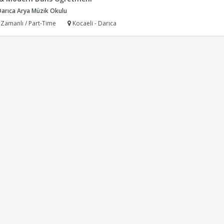
Darıca Arya Müzik Okulu
 Zamanlı / Part-Time
Kocaeli - Darıca