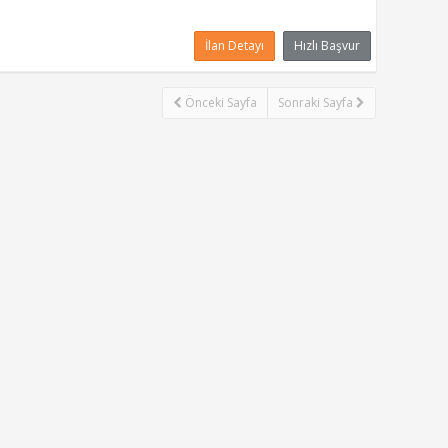
İlan Detayı
Hızlı Başvur
Önceki Sayfa
Sonraki Sayfa