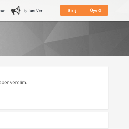
Giriş
Üye Ol
tur
İş İlanı Ver
haber verelim.