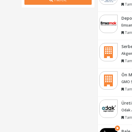
Tam
Depo
Emsama
Tam
Serb
Akgenç
Tam
Ön M
GMO Si
Tam
Üret
Odak A
Tam
Bale