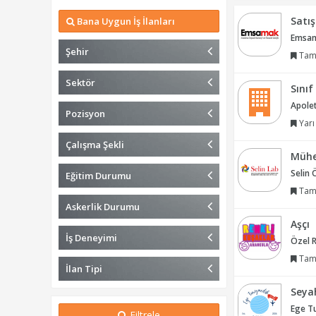
Satı
Bana Uygun İş İlanları
Emsama
Şehir
Tam
Sektör
Sını
Apolet
Pozisyon
Yarı
Çalışma Şekli
Mühe
Selin 
Eğitim Durumu
Tam
Askerlik Durumu
Aşçı
İş Deneyimi
Özel R
Tam
İlan Tipi
Seyah
Ege Tu
Filtrele