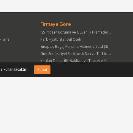
Firmaya Göre
ISS Proser Koruma ve Güvenlik Hizmetleri A.Ş.
t-Time
Park Hyatt İstanbul Oteli
Sinapsis Bagaj Koruma Hizmetleri Ltd Şti
Gmt Endüstriyel Elektronik San ve Tic Ltd Şti
Kaplan Denizcilik Nakliyat ve Ticaret A.Ş.
Yöre Süt Ürünleri Gıda ve İnşaat Pazarlama San Tic A.Ş.
e kullanılacaktır.
Kapat
APlus Hastane Otelcilik Hizmetleri A.Ş.
Acıbadem Sağlık Hizmetleri ve Ticaret A.Ş.
Fmc Metal Makina İmalat İnş San ve Tic Ltd Şti
Can Sanat Yayınları Yapım ve Dağıtım Tic ve San A.Ş.