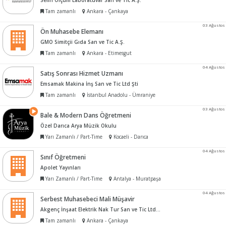
Selin Ölçüm Laboratuvar San ve Tic A.Ş.
Tam zamanlı
Ankara - Çankaya
03 Ağustos
Ön Muhasebe Elemanı
GMO Simitçii Gıda San ve Tic A.Ş.
Tam zamanlı
Ankara - Etimesgut
04 Ağustos
Satış Sonrası Hizmet Uzmanı
Emsamak Makina İnş San ve Tic Ltd Şti
Tam zamanlı
İstanbul Anadolu - Ümraniye
03 Ağustos
Bale & Modern Dans Öğretmeni
Özel Darıca Arya Müzik Okulu
Yarı Zamanlı / Part-Time
Kocaeli - Darıca
04 Ağustos
Sınıf Öğretmeni
Apolet Yayınları
Yarı Zamanlı / Part-Time
Antalya - Muratpaşa
04 Ağustos
Serbest Muhasebeci Mali Müşavir
Akgenç İnşaat Elektrik Nak Tur San ve Tic Ltd Şti
Tam zamanlı
Ankara - Çankaya