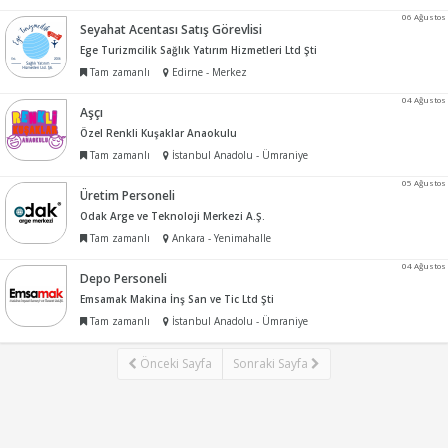
06 Ağustos
Seyahat Acentası Satış Görevlisi
Ege Turizmcilik Sağlık Yatırım Hizmetleri Ltd Şti
Tam zamanlı
Edirne - Merkez
04 Ağustos
Aşçı
Özel Renkli Kuşaklar Anaokulu
Tam zamanlı
İstanbul Anadolu - Ümraniye
05 Ağustos
Üretim Personeli
Odak Arge ve Teknoloji Merkezi A.Ş.
Tam zamanlı
Ankara - Yenimahalle
04 Ağustos
Depo Personeli
Emsamak Makina İnş San ve Tic Ltd Şti
Tam zamanlı
İstanbul Anadolu - Ümraniye
Önceki Sayfa
Sonraki Sayfa