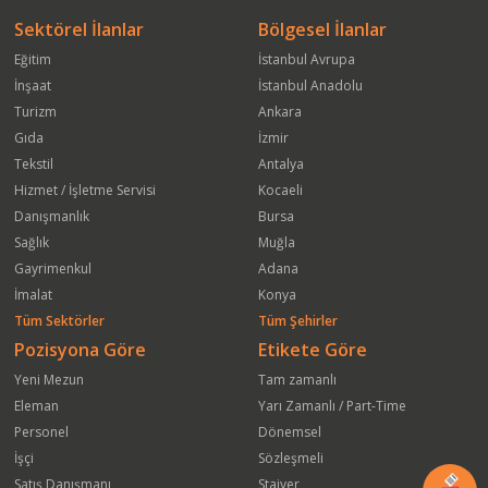
Sektörel İlanlar
Bölgesel İlanlar
Eğitim
İstanbul Avrupa
İnşaat
İstanbul Anadolu
Turizm
Ankara
Gıda
İzmir
Tekstil
Antalya
Hizmet / İşletme Servisi
Kocaeli
Danışmanlık
Bursa
Sağlık
Muğla
Gayrimenkul
Adana
İmalat
Konya
Tüm Sektörler
Tüm Şehirler
Pozisyona Göre
Etikete Göre
Yeni Mezun
Tam zamanlı
Eleman
Yarı Zamanlı / Part-Time
Personel
Dönemsel
İşçi
Sözleşmeli
Satış Danışmanı
Stajyer