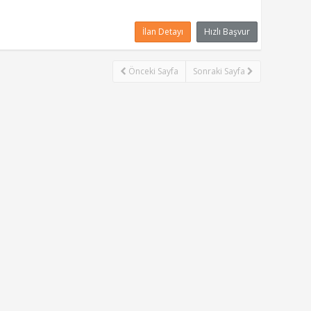
İlan Detayı
Hızlı Başvur
Önceki Sayfa
Sonraki Sayfa