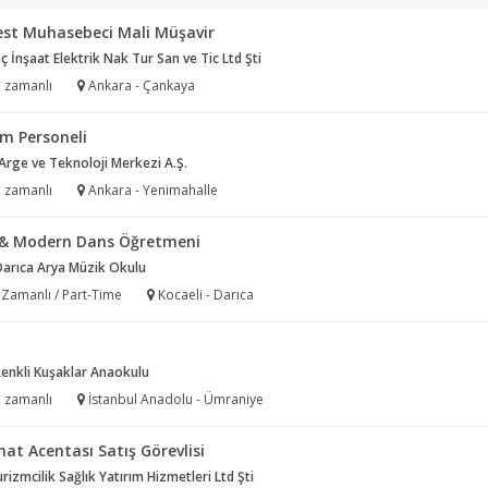
est Muhasebeci Mali Müşavir
 İnşaat Elektrik Nak Tur San ve Tic Ltd Şti
 zamanlı
Ankara - Çankaya
im Personeli
rge ve Teknoloji Merkezi A.Ş.
 zamanlı
Ankara - Yenimahalle
 & Modern Dans Öğretmeni
Darıca Arya Müzik Okulu
 Zamanlı / Part-Time
Kocaeli - Darıca
enkli Kuşaklar Anaokulu
 zamanlı
İstanbul Anadolu - Ümraniye
at Acentası Satış Görevlisi
rizmcilik Sağlık Yatırım Hizmetleri Ltd Şti