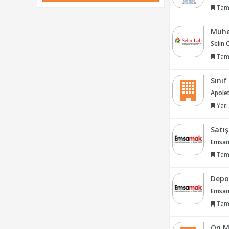
Tam
Mühe
Selin 
Tam
Sını
Apolet
Yarı
Satı
Emsama
Tam
Depo
Emsama
Tam
Ön M