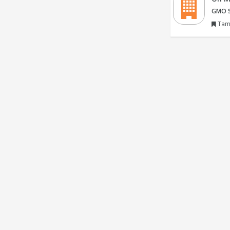
GMO Si
Tam