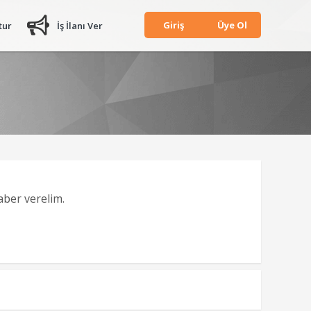
Giriş
Üye Ol
tur
İş İlanı Ver
haber verelim.