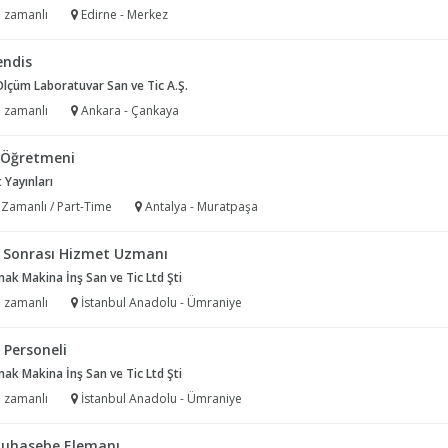
 zamanlı
Edirne - Merkez
ndis
Ölçüm Laboratuvar San ve Tic A.Ş.
 zamanlı
Ankara - Çankaya
f Öğretmeni
 Yayınları
 Zamanlı / Part-Time
Antalya - Muratpaşa
ş Sonrası Hizmet Uzmanı
k Makina İnş San ve Tic Ltd Şti
 zamanlı
İstanbul Anadolu - Ümraniye
 Personeli
k Makina İnş San ve Tic Ltd Şti
 zamanlı
İstanbul Anadolu - Ümraniye
uhasebe Elemanı