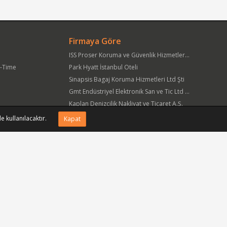
Firmaya Göre
ISS Proser Koruma ve Güvenlik Hizmetleri A.Ş.
t-Time
Park Hyatt İstanbul Oteli
Sinapsis Bagaj Koruma Hizmetleri Ltd Şti
Gmt Endüstriyel Elektronik San ve Tic Ltd Şti
Kaplan Denizcilik Nakliyat ve Ticaret A.Ş.
Yöre Süt Ürünleri Gıda ve İnşaat Pazarlama San Tic A.Ş.
e kullanılacaktır.
Kapat
APlus Hastane Otelcilik Hizmetleri A.Ş.
Acıbadem Sağlık Hizmetleri ve Ticaret A.Ş.
Fmc Metal Makina İmalat İnş San ve Tic Ltd Şti
Can Sanat Yayınları Yapım ve Dağıtım Tic ve San A.Ş.