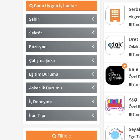
Bana Uygun İş İlanları
Serb
Akgenç
Şehir
Tam
Sektör
Üret
Pozisyon
Odak A
Tam
Çalışma Şekli
Bale
Eğitim Durumu
Özel 
Yarı
Askerlik Durumu
Aşçı
İş Deneyimi
Özel R
Tam
İlan Tipi
Seyah
Filtrele
Ege Tu