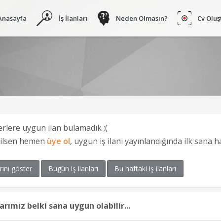
Anasayfa
İş İlanları
Neden Olmasın?
Cv Oluş
erlere uygun ilan bulamadık :(
ğilsen hemen
üye ol
, uygun iş ilanı yayınlandığında ilk sana 
rını göster
Bugün iş ilanları
Bu haftaki iş ilanları
larımız belki sana uygun olabilir...