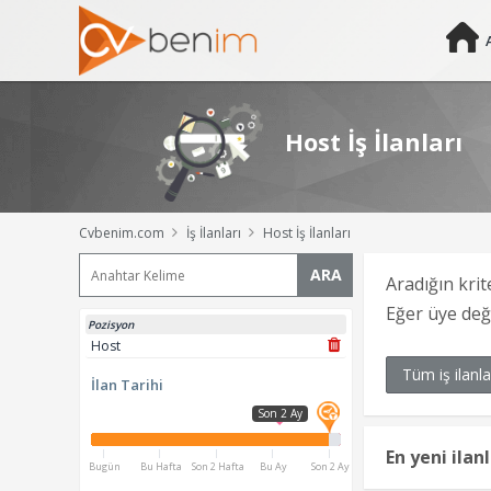
Host İş İlanları
Cvbenim.com
İş İlanları
Host İş İlanları
ARA
Aradığın krit
Eğer üye de
Pozisyon
Host
Tüm iş ilanla
İlan Tarihi
Son 2 Ay
En yeni ilan
Bugün
Bu Hafta
Son 2 Hafta
Bu Ay
Son 2 Ay