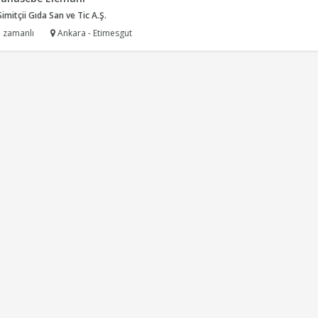
mitçii Gıda San ve Tic A.Ş.
 zamanlı
Ankara - Etimesgut