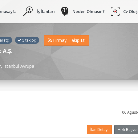
Anasayfa
İş İlanları
Neden Olmasın?
Cv Oluş
Firmayı Takip Et
aretçi
5
takipçi
 A.Ş.
, İstanbul Avrupa
06 Ağust
İlan Detayı
Hızlı Başvur