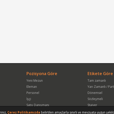
Pozisyona Göre
Etikete Göre
Yeni Mezun
Tam zamanlı
Eleman
Yarı Zamanlı / Par
Personel
Dönemsel
İşçi
Sözleşmeli
Satış Danışmanı
Stajyer
Öğrenci
Freelance
riniz,
Çerez Politikamızda
belirtilen amaçlarla sınırlı ve mevzuata uygun şekild