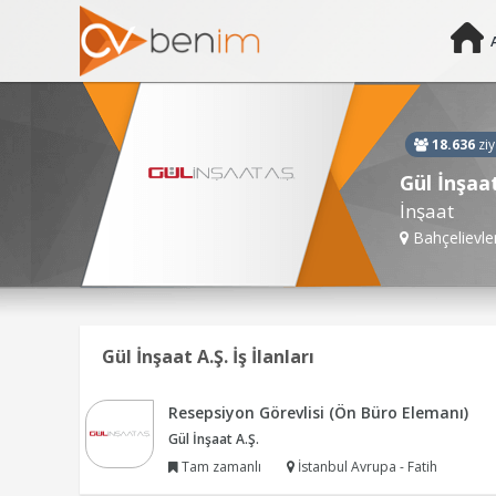
18.636
ziy
Gül İnşaat
İnşaat
Bahçelievler
Gül İnşaat A.Ş. İş İlanları
Resepsiyon Görevlisi (Ön Büro Elemanı)
Gül İnşaat A.Ş.
Tam zamanlı
İstanbul Avrupa - Fatih