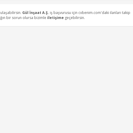
a ulaşabilirsin.
Gül İnşaat A.Ş.
iş başvurusu için cvbenim.com'daki ilanları takip
dığın bir sorun olursa bizimle
iletişime
geçebilirsin.