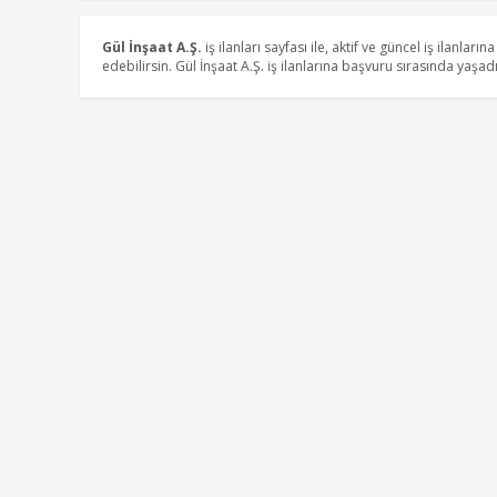
Gül İnşaat A.Ş.
iş ilanları sayfası ile, aktif ve güncel iş ilanların
edebilirsin. Gül İnşaat A.Ş. iş ilanlarına başvuru sırasında yaşa