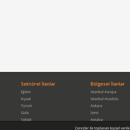
Sektörel İlanlar
Bölgesel İlanlar
Eğitim
İstanbul Avrupa
İnşaat
İstanbul Anadolu
Turizm
Ankara
Gıda
İzmir
Tekstil
Antalya
Hizmet / İşletme Servisi
Kocaeli
Çerezler ile toplanan kişisel verile