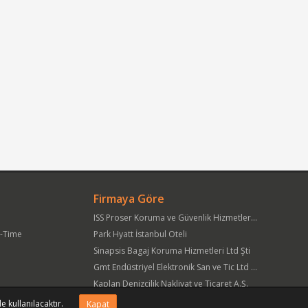
Firmaya Göre
ISS Proser Koruma ve Güvenlik Hizmetleri A.Ş.
t-Time
Park Hyatt İstanbul Oteli
Sinapsis Bagaj Koruma Hizmetleri Ltd Şti
Gmt Endüstriyel Elektronik San ve Tic Ltd Şti
Kaplan Denizcilik Nakliyat ve Ticaret A.Ş.
Yöre Süt Ürünleri Gıda ve İnşaat Pazarlama San Tic A.Ş.
e kullanılacaktır.
Kapat