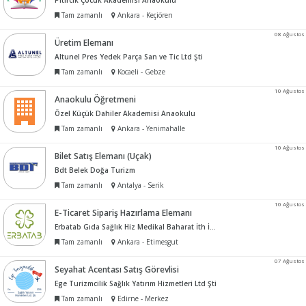
Pıtırcık Çocuk Akademisi Anaokulu
Tam zamanlı
Ankara - Keçiören
08 Ağustos
Üretim Elemanı
Altunel Pres Yedek Parça San ve Tic Ltd Şti
Tam zamanlı
Kocaeli - Gebze
10 Ağustos
Anaokulu Öğretmeni
Özel Küçük Dahiler Akademisi Anaokulu
Tam zamanlı
Ankara - Yenimahalle
10 Ağustos
Bilet Satış Elemanı (Uçak)
Bdt Belek Doğa Turizm
Tam zamanlı
Antalya - Serik
10 Ağustos
E-Ticaret Sipariş Hazırlama Elemanı
Erbatab Gıda Sağlık Hiz Medikal Baharat İth İhr San ve Tic Ltd Şti
Tam zamanlı
Ankara - Etimesgut
07 Ağustos
Seyahat Acentası Satış Görevlisi
Ege Turizmcilik Sağlık Yatırım Hizmetleri Ltd Şti
Tam zamanlı
Edirne - Merkez