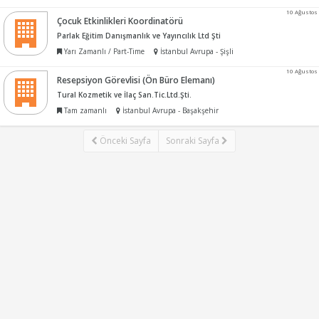
10 Ağustos
Çocuk Etkinlikleri Koordinatörü
Parlak Eğitim Danışmanlık ve Yayıncılık Ltd Şti
Yarı Zamanlı / Part-Time
İstanbul Avrupa - Şişli
10 Ağustos
Resepsiyon Görevlisi (Ön Büro Elemanı)
Tural Kozmetik ve İlaç San.Tic.Ltd.Şti.
Tam zamanlı
İstanbul Avrupa - Başakşehir
Önceki Sayfa
Sonraki Sayfa