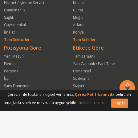
Hizmet / İşletme Servisi
Kocaeli
Danışmanlık
Bursa
Sağlık
Muğla
Gayrimenkul
Adana
İmalat
Konya
Tüm Sektörler
Tüm Şehirler
Pozisyona Göre
Etikete Göre
Yeni Mezun
Tam zamanlı
Eleman
Yarı Zamanlı / Part-Time
Personel
Dönemsel
İşçi
Sözleşmeli
Satış Danışmanı
Stajyer
Öğrenci
Freelance
Çerezler ile toplanan kişisel verileriniz,
Çerez Politikamızda
belirtilen
Satış Elemanı
Yeni Mezun
amaçlarla sınırlı ve mevzuata uygun şekilde kullanılacaktır.
Kapat
Vasıfsız Eleman
Engelli
Serbest Meslek
Bugün
Satış Temsilcisi
Bu Haftanın
Tüm Pozisyonlar