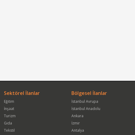
Sektörel İlanlar
Bölgesel İlanlar
Eğitim
İstanbul Avrupa
İnşaat
İstanbul Anadolu
Turizm
Ankara
Gıda
İzmir
Tekstil
Antalya