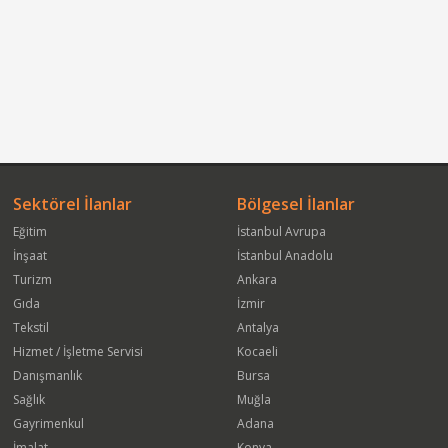
Sektörel İlanlar
Bölgesel İlanlar
Eğitim
İstanbul Avrupa
İnşaat
İstanbul Anadolu
Turizm
Ankara
Gıda
İzmir
Tekstil
Antalya
Hizmet / İşletme Servisi
Kocaeli
Danışmanlık
Bursa
Sağlık
Muğla
Gayrimenkul
Adana
İmalat
Konya