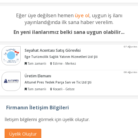
Eğer üye değilsen hemen
üye ol
, uygun iş ilanı
yayınlandığında ilk sana haber verelim.
En yeni ilanlarımız belki sana uygun olabilir...
07 Ağustos
Seyahat Acentası Satış Görevlisi
Ege Turizmcilik Sağlık Yatırım Hizmetleri Ltd Şti
Tam zamanlı
Edirne - Merkez
08 Ağustos
Üretim Elemanı
Altunel Pres Yedek Parça San ve Tic Ltd Şti
Tam zamanlı
Kocaeli - Gebze
Firmanın İletişim Bilgileri
İletişim bilgilerini görmek için üyelik oluştur.
Üyelik Oluştur