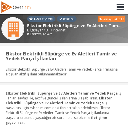
1.204
ziyaretçi
0
takipçi
Firmayı Takip Et
Elkstor Elektrikli Süpürge ve Ev Aletleri Tamir ve Yedek Parça
Bilgisayar / BT / Internet
Çankaya, Ankara
Elkstor Elektrikli Süpürge ve Ev Aletleri Tamir ve
Yedek Parça İş İlanları
Elkstor Elektrikli Süpürge ve Ev Aletleri Tamir ve Yedek Parça firmasına
ait şuan aktif iş ilanı bulunmamaktadır.
Elkstor Elektrikli Süpürge ve Ev Aletleri Tamir ve Yedek Parça
iş
ilanları sayfası ile, aktif ve güncel iş ilanlarına ulaşabilirsin.
Elkstor
Elektrikli Süpürge ve Ev Aletleri Tamir ve Yedek Parça
iş
başvurusu için cvbenim.com'daki ilanları takip edebilirsin. Elkstor
Elektrikli Süpürge ve Ev Aletleri Tamir ve Yedek Parça iş ilanlarına
başvuru sırasında yaşadığın bir sorun olursa bizimle
iletişime
geçebilirsin.