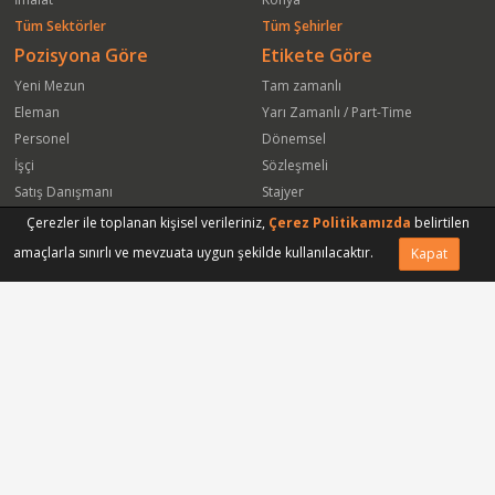
Tüm Sektörler
Tüm Şehirler
Pozisyona Göre
Etikete Göre
Yeni Mezun
Tam zamanlı
Eleman
Yarı Zamanlı / Part-Time
Personel
Dönemsel
İşçi
Sözleşmeli
Satış Danışmanı
Stajyer
Öğrenci
Freelance
Çerezler ile toplanan kişisel verileriniz,
Çerez Politikamızda
belirtilen
Satış Elemanı
Yeni Mezun
amaçlarla sınırlı ve mevzuata uygun şekilde kullanılacaktır.
Kapat
Vasıfsız Eleman
Engelli
Serbest Meslek
Bugün
Satış Temsilcisi
Bu Haftanın
Tüm Pozisyonlar
Firmaya Göre
ISS Proser Koruma ve Güvenlik Hizmetleri A.Ş.
Park Hyatt İstanbul Oteli
Sinapsis Bagaj Koruma Hizmetleri Ltd Şti
Gmt Endüstriyel Elektronik San ve Tic Ltd Şti